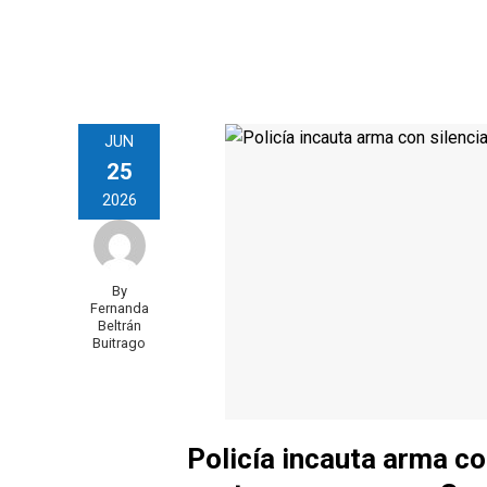
JUN
25
2026
By
Fernanda
Beltrán
Buitrago
Policía incauta arma co