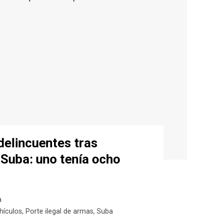
elincuentes tras
 Suba: uno tenía ocho
a
hículos
,
Porte ilegal de armas
,
Suba