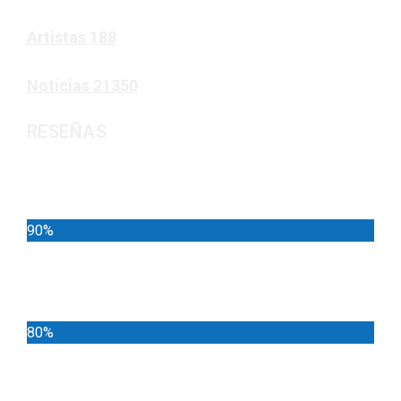
Artistas
188
Noticias
21350
RESEÑAS
Noticias
90%
Deportes
80%
Locales