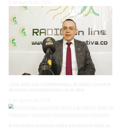
6 de agosto de 2026
¿Qué pasó con el Multicampus de Suba? Concejal
denunció incumplimientos en la obra
6 de agosto de 2026
Autoridades asestaron golpe a la minería ilegal en