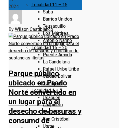
Localidad 11 – 15
2024
Suba
Barrios Unidos
Teusaquillo
By
Wilson Castiblanco
Los Mártires
Antonio Nariño
Localidad 16 – 20
Puente Aranda
La Candelaria
Rafael Uribe Uribe
Parque público
Ciudad Bolivar
ubicado en Prado
Sumapaz
Localidad 1 – 5
Norte convertido en
Usaquen
un lugar para el
Chapinero
desecho de basuras y
Santa Fe
San Cristóbal
consumo de
Usme