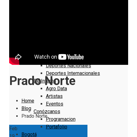
Informativo
Noticias Internacionales
Nacionales
Bogotá
Cundinamarca
Boyacá
Deportes
Deportes Locales
Deportes Nacionales
Deportes Internacionales
Prado Norte
De Interés
Agro Data
Artistas
Home
Eventos
Blog
Conózcanos
Prado Norte
Programacion
Portafolio
Feb
Bogotá
19