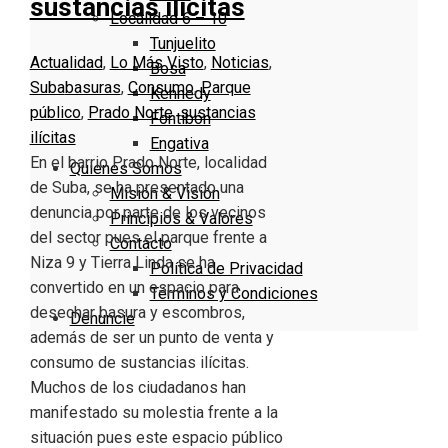
sustancias ilícitas
Localidad 6 – 10
Tunjuelito
Actualidad
,
Lo Más Visto
,
Noticias
,
Bosa
Suba
basuras
,
Consumo
,
Parque
Kennedy
público
,
Prado Norte
,
sustancias
Fontibón
ilícitas
Engativa
En el barrio Prado Norte, localidad
Quienes Somos
de Suba, se ha presentado una
Misión & Visión
denuncia por parte de los vecinos
Principios & Valores
del sector pues el parque frente a
Contacto
Niza 9 y Tierra Linda se ha
Política de Privacidad
convertido en un espacio para
Términos y Condiciones
desechar basura y escombros,
Denuncie
además de ser un punto de venta y
consumo de sustancias ilícitas.
Muchos de los ciudadanos han
manifestado su molestia frente a la
situación pues este espacio público