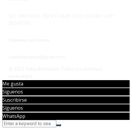
321 930 5954 | 322 357 4558 | 322 357 3301 | 601
930 9759 |
Envíenos un correo
subaalternativa@gmail.com
© 2021 Suba Alternativa. Todos los derechos
reservados.
Me gusta
Síguenos
Suscribirse
Síguenos
WhatsApp