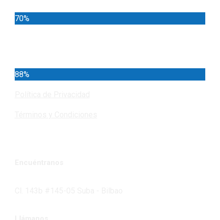
70%
Cundinamarca
88%
Política de Privacidad
Términos y Condiciones
Encuéntranos
Cl. 143b #145-05 Suba - Bilbao
Llámanos