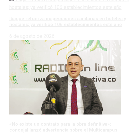
Ibagué refuerza inspecciones sanitarias en hoteles y
hostales; ya verificó 106 establecimientos este año
6 de agosto de 2026
«No existe un contrato para la obra definitiva»:
concejal lanzó advertencia sobre el Multicampus