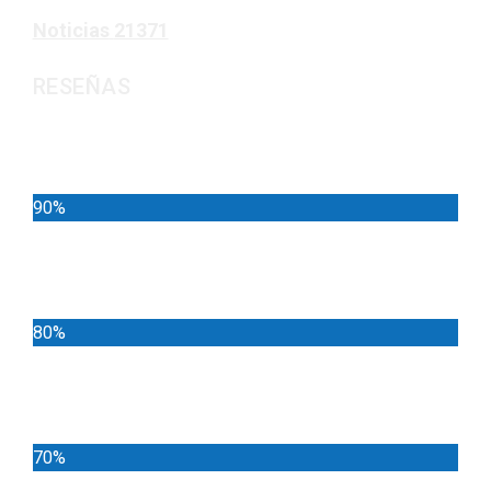
Noticias
21371
RESEÑAS
Noticias
90%
Deportes
80%
Locales
70%