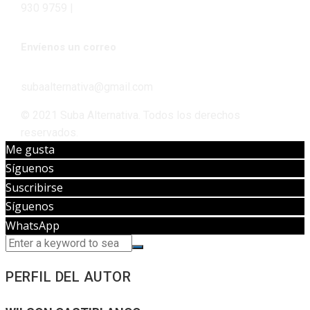
930 9759 |
Envíenos un correo
subaalternativa@gmail.com
© 2021 Suba Alternativa. Todos los derechos
reservados.
Me gusta
Síguenos
Suscribirse
Síguenos
WhatsApp
PERFIL DEL AUTOR