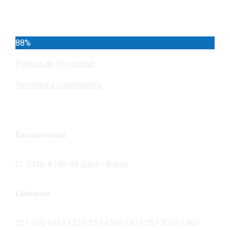
Cundinamarca
88%
Política de Privacidad
Términos y Condiciones
Encuéntranos
Cl. 143b #145-05 Suba - Bilbao
Llámanos
321 930 5954 | 322 357 4558 | 322 357 3301 | 601