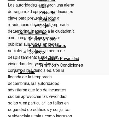
Las autoridades emitieron una alerta
Bosa
de seguridad con recomendaciones
Kennedy
clave para prevenir el robo a
Fontibón
residencias durante la temporada
Engativa
decembrina, instando a la ciudadanía
Quienes Somos
a no compartir llaves y evitar
Misión & Visión
publicar sus viajes en redes
Principios & Valores
sociales, debido al aumento de
Contacto
desplazamientos que dejan
Política de Privacidad
viviendas desocupadas en
Términos y Condiciones
conjuntos residenciales. Con la
Denuncie
llegada de la temporada
decembrina, las autoridades
advirtieron que los delincuentes
suelen aprovechar las viviendas
solas y, en particular, las fallas en
seguridad de edificios y conjuntos
residenciales, tales como ingresos