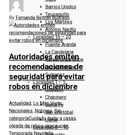
Barrios Unidos
Teusaquillo
By
Fernanda Beltrán Buitrago
Los Mártires
Antonio Nariño
Localidad 16 – 20
Puente Aranda
La Candelaria
Autoridades emiten
Rafael Uribe Uribe
recomendaciones de
Ciudad Bolivar
Sumapaz
seguridad para evitar
Localidad 1 – 5
robos en diciembre
Usaquen
Chapinero
Actualidad
,
Lo Más Visto
,
Santa Fe
Nacionales
,
Noticias
,
Sin
San Cristóbal
categoría
Cuidado
,
hurto a casas
,
Usme
oleada de robos
,
precaución
,
Localidad 6 – 10
Temporada Navideña
Tunjuelito