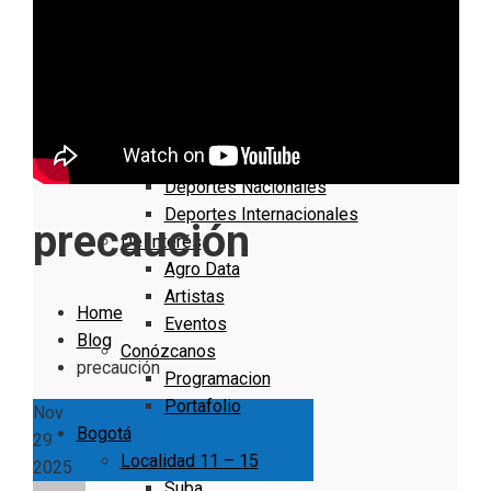
Nacionales
Bogotá
Cundinamarca
Boyacá
Deportes
Deportes Locales
Deportes Nacionales
Deportes Internacionales
precaución
De Interés
Agro Data
Artistas
Home
Eventos
Blog
Conózcanos
precaución
Programacion
Portafolio
Nov
Bogotá
29
Localidad 11 – 15
2025
Suba