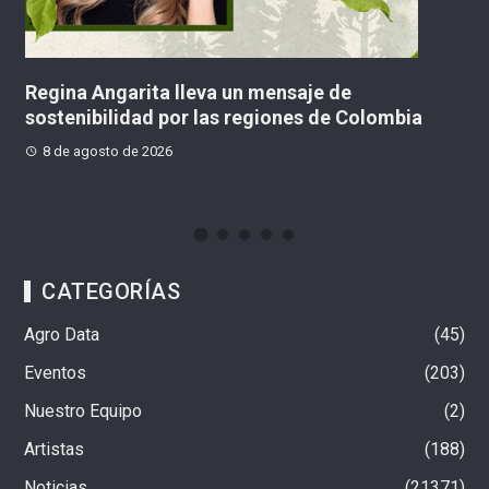
un mensaje de
Movimiento Axis Iberoaméri
 regiones de Colombia
“tercera posición” política 
Colombia
8 de agosto de 2026
CATEGORÍAS
Agro Data
45
Eventos
203
Nuestro Equipo
2
Artistas
188
Noticias
21371