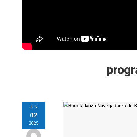
progr
JUN
02
2025