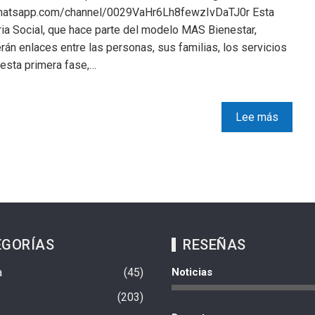
/whatsapp.com/channel/0029VaHr6Lh8fewzIvDaTJ0r Esta
ria Social, que hace parte del modelo MAS Bienestar,
erán enlaces entre las personas, sus familias, los servicios
 esta primera fase,…
Lee más
EGORÍAS
RESEÑAS
a
45
Noticias
203