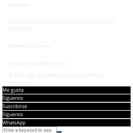
Llámanos
321 930 5954 | 322 357 4558 | 322 357 3301 | 601
930 9759 |
Envíenos un correo
subaalternativa@gmail.com
© 2021 Suba Alternativa. Todos los derechos
reservados.
Me gusta
Síguenos
Suscribirse
Síguenos
WhatsApp