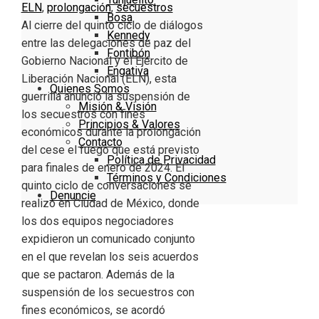
ELN
,
prolongación
,
secuestros
Bosa
Al cierre del quinto ciclo de diálogos
Kennedy
entre las delegaciones de paz del
Fontibón
Gobierno Nacional y el Ejército de
Engativa
Liberación Nacional (ELN), esta
Quienes Somos
guerrilla anunció la suspensión de
Misión & Visión
los secuestros con fines
Principios & Valores
económicos durante la prolongación
Contacto
del cese el fuego que está previsto
Política de Privacidad
para finales de enero de 2024. E​l
Términos y Condiciones
quinto ciclo de conversaciones se
Denuncie
realizó en Ciudad de México, donde
los dos equipos negociadores
expidieron un comunicado conjunto
en el que revelan los seis acuerdos
que se pactaron. Además de la
suspensión de los secuestros con
fines económicos, se acordó