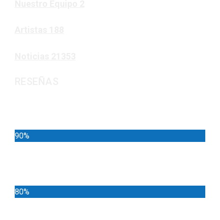
Nuestro Equipo
2
Artistas
188
Noticias
21353
RESEÑAS
Noticias
90%
Deportes
80%
Locales