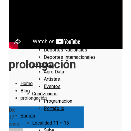
Nacionales
Bogotá
Cundinamarca
Boyacá
Deportes
Deportes Locales
Deportes Nacionales
Deportes Internacionales
prolongación
De Interés
Agro Data
Artistas
Home
Eventos
Blog
Conózcanos
prolongación
Programacion
Portafolio
Dic
Bogotá
17
Localidad 11 – 15
2023
Suba