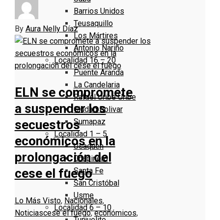
Barrios Unidos
Teusaquillo
By
Aura Nelly Díaz
Los Mártires
Antonio Nariño
Localidad 16 – 20
Puente Aranda
La Candelaria
ELN se compromete
Rafael Uribe Uribe
a suspender los
Ciudad Bolivar
Sumapaz
secuestros
Localidad 1 – 5
económicos en la
Usaquen
prolongación del
Chapinero
Santa Fe
cese el fuego
San Cristóbal
Usme
Lo Más Visto
,
Nacionales
,
Localidad 6 – 10
Noticias
cese el fuego
,
económicos
,
Tunjuelito