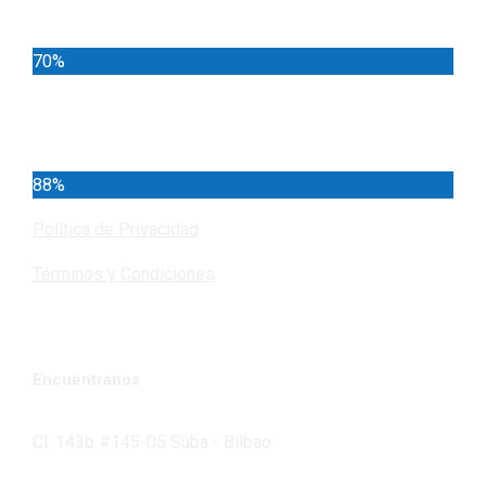
70%
Cundinamarca
88%
Política de Privacidad
Términos y Condiciones
Encuéntranos
Cl. 143b #145-05 Suba - Bilbao