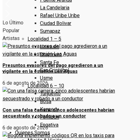
La Candelaria
Rafael Uribe Uribe
Lo Último
Ciudad Bolivar
Popular
Sumapaz
Artistas
Localidad 1 – 5
Usaquen
Chapinero
Santa Fe
Presuntos evasores del pago agredieron a un
San Cristóbal
vigilante en la estación Las Aguas
Usme
6 de agosto de 2026
Localidad 6 – 10
Tunjuelito
Bosa
Kennedy
Con una falsa carrera, cinco adolescentes habrían
secuestrado y robado a un conductor
Fontibón
Engativa
6 de agosto de 2026
Quienes Somos