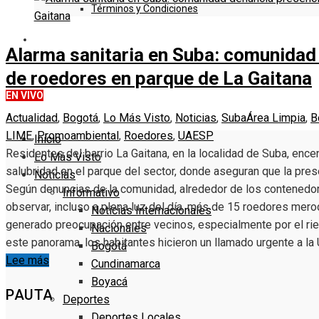
Términos y Condiciones
DENUNCIE
Alarma sanitaria en Suba: comunidad
de roedores en parque de La Gaitana
EN VIVO
Actualidad
,
Bogotá
,
Lo Más Visto
,
Noticias
,
Suba
Área Limpia
,
B
LIME
,
Promoambiental
,
Roedores
,
UAESP
Inicio
Residentes del barrio La Gaitana, en la localidad de Suba, enc
Lo Más Visto
salubridad en el parque del sector, donde aseguran que la pres
Noticias
Según denuncias de la comunidad, alrededor de los contenedo
Informativo
observar, incluso a plena luz del día, más de 15 roedores mer
Noticias Internacionales
generado preocupación entre vecinos, especialmente por el rie
Nacionales
este panorama, los habitantes hicieron un llamado urgente a la
Bogotá
Lee más
Cundinamarca
Boyacá
PAUTA
Deportes
Deportes Locales