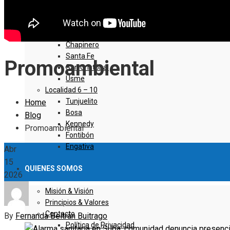
Sumapaz
Localidad 1 – 5
Usaquen
Chapinero
Santa Fe
Promoambiental
San Cristóbal
Usme
Localidad 6 – 10
Tunjuelito
Home
Bosa
Blog
Kennedy
Promoambiental
Fontibón
Engativa
Abr
15
QUIENES SOMOS
2026
Misión & Visión
Principios & Valores
Contacto
By
Fernanda Beltrán Buitrago
Política de Privacidad