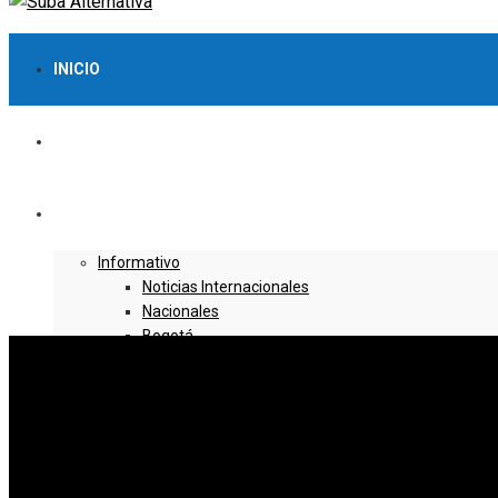
INICIO
LO MÁS VISTO
NOTICIAS
Informativo
Noticias Internacionales
Nacionales
Bogotá
Cundinamarca
Boyacá
Deportes
Deportes Locales
Deportes Nacionales
Deportes Internacionales