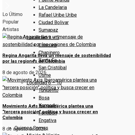
La Candelaria
Lo Último
Rafael Uribe Uribe
Popular
Ciudad Bolivar
Artistas
Sumapaz
Localidad 1 – 5
Usaquen
Chapinero
Regina Angarita lleva un mensaje de sostenibilidad
Santa Fe
por las regiones de Colombia
San Cristóbal
8 de agosto de 2026
Usme
Localidad 6 – 10
Tunjuelito
Bosa
Kennedy
Movimiento Axis Iberoamérica plantea una
“tercera posición” política y busca crecer en
Fontibón
Colombia
Engativa
Quienes Somos
8 de agosto de 2026