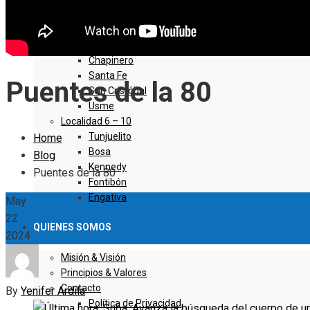
Sumapaz
Localidad 1 – 5
Usaquen
Chapinero
Santa Fe
Puentes de la 80
San Cristóbal
Usme
Localidad 6 – 10
Tunjuelito
Home
Bosa
Blog
Kennedy
Puentes de la 80
Fontibón
Engativa
May
22
QUIENES SOMOS
2024
Misión & Visión
Principios & Valores
Contacto
By
Yenifer Ardila
Política de Privacidad