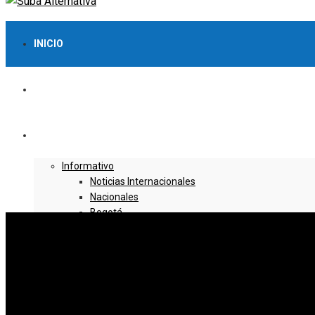
INICIO
LO MÁS VISTO
NOTICIAS
Informativo
Noticias Internacionales
Nacionales
Bogotá
Cundinamarca
Boyacá
Deportes
Deportes Locales
Deportes Nacionales
Deportes Internacionales