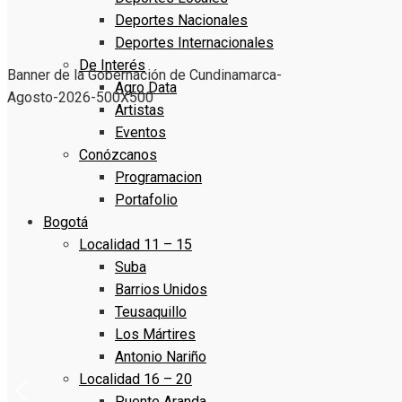
Deportes Nacionales
Deportes Internacionales
De Interés
Banner de la Gobernación de Cundinamarca-
Agro Data
Agosto-2026-500X500
Artistas
Eventos
Conózcanos
Programacion
Portafolio
Bogotá
Localidad 11 – 15
Suba
Barrios Unidos
Teusaquillo
Los Mártires
Antonio Nariño
Localidad 16 – 20
Puente Aranda