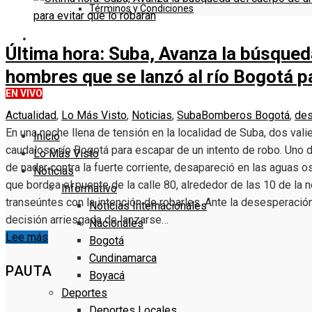
Términos y Condiciones
DENUNCIE
Última hora: Suba, Avanza la búsqued
hombres que se lanzó al río Bogotá pa
EN VIVO
Actualidad
,
Lo Más Visto
,
Noticias
,
Suba
Bomberos Bogotá
,
des
En una noche llena de tensión en la localidad de Suba, dos val
Inicio
caudaloso río Bogotá para escapar de un intento de robo. Uno de
Lo Más Visto
de nadar contra la fuerte corriente, desapareció en las aguas o
Noticias
que bordea el puente de la calle 80, alrededor de las 10 de la 
Informativo
transeúntes con la intención de robarles. Ante la desesperaci
Noticias Internacionales
decisión arriesgada de lanzarse…
Nacionales
Lee más
Bogotá
Cundinamarca
PAUTA
Boyacá
Deportes
Deportes Locales