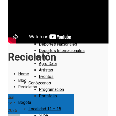
Nacionales
Bogotá
Cundinamarca
Boyacá
Deportes
Deportes Locales
Deportes Nacionales
Deportes Internacionales
Reciclatón
De Interés
Agro Data
Artistas
Home
Eventos
Blog
Conózcanos
Reciclatón
Programacion
Portafolio
Jun
Bogotá
19
Localidad 11 – 15
2026
Suba