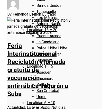
Barrios Unidos
Teusaquillo
By
Fernanda Beltrán Buitrago
Los Mártires
Antonio Nariño
Localidad 16 – 20
Puente Aranda
La Candelaria
Feria
Rafael Uribe Uribe
Interinstitucional
Ciudad Bolivar
Sumapaz
Reciclatón y jornada
Localidad 1 – 5
gratuita de
Usaquen
vacunación
Chapinero
Santa Fe
antirrábica llegarán a
San Cristóbal
Suba
Usme
Localidad 6 – 10
Actualidad
,
Lo Más Visto
,
Noticias
,
Tunjuelito