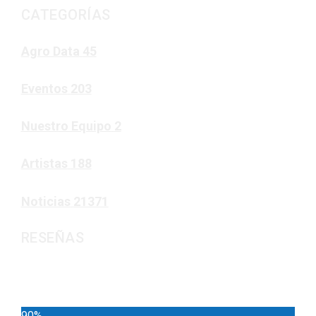
CATEGORÍAS
Agro Data
45
Eventos
203
Nuestro Equipo
2
Artistas
188
Noticias
21371
RESEÑAS
Noticias
90%