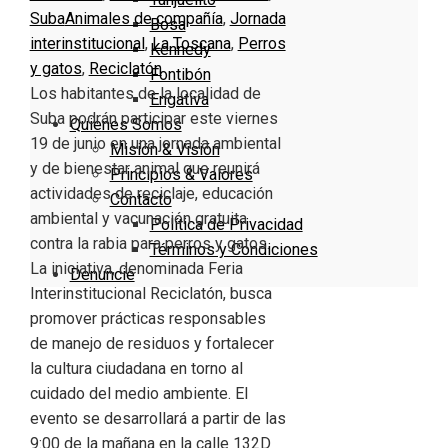
Suba
Animales de compañía
,
Jornada
Bosa
interinstitucional
,
La Toscana
,
Perros
Kennedy
y gatos
,
Reciclatón
Fontibón
Los habitantes de la localidad de
Engativa
Suba podrán participar este viernes
Quienes Somos
19 de junio en una jornada ambiental
Misión & Visión
y de bienestar animal que reunirá
Principios & Valores
actividades de reciclaje, educación
Contacto
ambiental y vacunación gratuita
Política de Privacidad
contra la rabia para perros y gatos.
Términos y Condiciones
La iniciativa, denominada Feria
Denuncie
Interinstitucional Reciclatón, busca
promover prácticas responsables
de manejo de residuos y fortalecer
la cultura ciudadana en torno al
cuidado del medio ambiente. El
evento se desarrollará a partir de las
9:00 de la mañana en la calle 132D