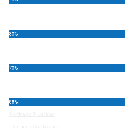
Deportes
80%
Locales
70%
Cundinamarca
88%
Política de Privacidad
Términos y Condiciones