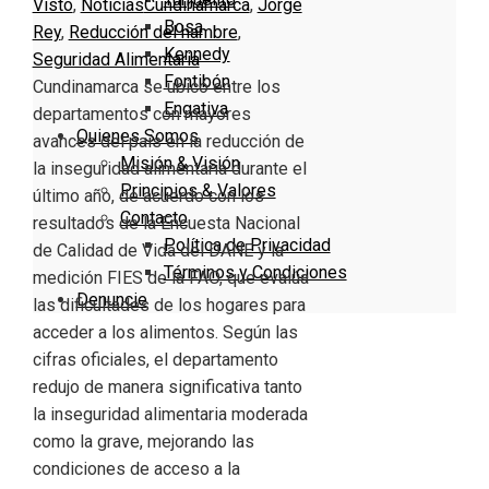
Visto
,
Noticias
Cundinamarca
,
Jorge
Bosa
Rey
,
Reducción del hambre
,
Kennedy
Seguridad Alimentaria
Fontibón
Cundinamarca se ubicó entre los
Engativa
departamentos con mayores
Quienes Somos
avances del país en la reducción de
Misión & Visión
la inseguridad alimentaria durante el
Principios & Valores
último año, de acuerdo con los
Contacto
resultados de la Encuesta Nacional
Política de Privacidad
de Calidad de Vida del DANE y la
Términos y Condiciones
medición FIES de la FAO, que evalúa
Denuncie
las dificultades de los hogares para
acceder a los alimentos. Según las
cifras oficiales, el departamento
redujo de manera significativa tanto
la inseguridad alimentaria moderada
como la grave, mejorando las
condiciones de acceso a la