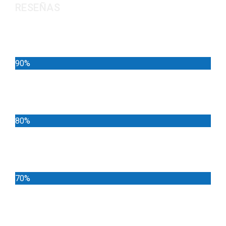
RESEÑAS
Noticias
90%
Deportes
80%
Locales
70%
Cundinamarca