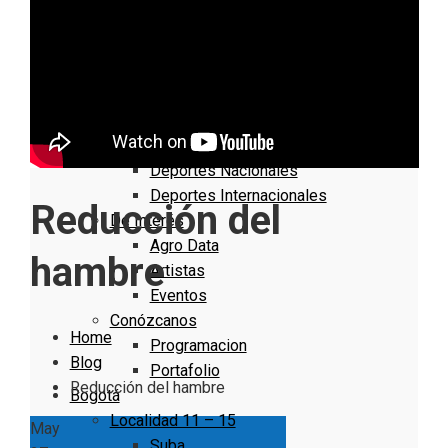
Nacionales
Bogotá
Cundinamarca
Boyacá
Deportes
Deportes Locales
Deportes Nacionales
Deportes Internacionales
Reducción del
De Interés
Agro Data
hambre
Artistas
Eventos
Conózcanos
Home
Programacion
Blog
Portafolio
Reducción del hambre
Bogotá
Localidad 11 – 15
May
Suba