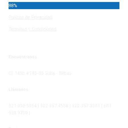
88%
Política de Privacidad
Términos y Condiciones
Encuéntranos
Cl. 143b #145-05 Suba - Bilbao
Llámanos
321 930 5954 | 322 357 4558 | 322 357 3301 | 601
930 9759 |