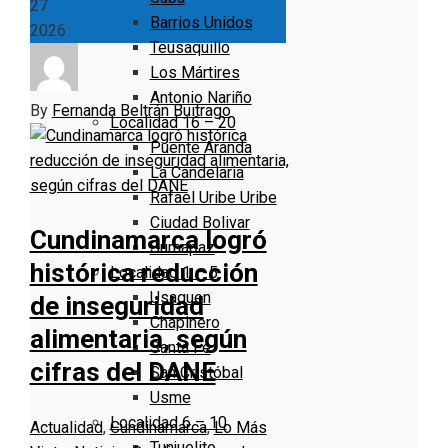
27
Barrios Unidos
2026
Teusaquillo
Los Mártires
Antonio Nariño
By
Fernanda Beltrán Buitrago
Localidad 16 – 20
Puente Aranda
La Candelaria
Rafael Uribe Uribe
Ciudad Bolivar
Cundinamarca logró
Sumapaz
histórica reducción
Localidad 1 – 5
Usaquen
de inseguridad
Chapinero
alimentaria, según
Santa Fe
cifras del DANE
San Cristóbal
Usme
Localidad 6 – 10
Actualidad
,
Cundinamarca
,
Lo Más
Tunjuelito