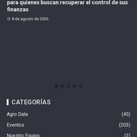
us
Uniformes, arma y placa falsa: así capturaron a
M
cuatro presuntos delincuentes en Fontibón
p
8 de agosto de 2026
CATEGORÍAS
Agro Data
45
Eventos
203
Nuestro Equipo
2