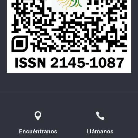
Encuéntranos
Llámanos