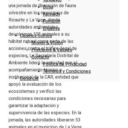
una jornada de liberación de fauna
Bosa
silvestre en los municipios de
Kennedy
Ricaurte y La Vega, donde
Fontibón
autoridades ambientales
Engativa
devolvieron 103 animales a su
Quienes Somos
hábitat natural como parte de las
Misión & Visión
acciones contra el tráfico ilegal de
Principios & Valores
especies. La Secretaría Distrital de
Contacto
Ambiente lideró la actividad con el
Política de Privacidad
acompañamiento técnico e
Términos y Condiciones
institucional de la CAR, entidad que
Denuncie
apoyó la evaluación de los
ecosistemas y verificó las
condiciones necesarias para
garantizar la adaptación y
supervivencia de las especies. En la
jornada, las autoridades liberaron 53
animales en el municipio de La Vega