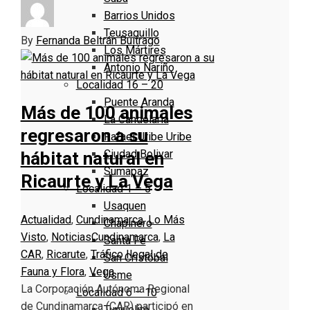
Barrios Unidos
Teusaquillo
By
Fernanda Beltrán Buitrago
Los Mártires
Antonio Nariño
Localidad 16 – 20
Puente Aranda
Más de 100 animales
La Candelaria
regresaron a su
Rafael Uribe Uribe
Ciudad Bolivar
hábitat natural en
Sumapaz
Ricaurte y La Vega
Localidad 1 – 5
Usaquen
Actualidad
,
Cundinamarca
,
Lo Más
Chapinero
Visto
,
Noticias
Cundinamarca
,
La
Santa Fe
CAR
,
Ricarute
,
Tráfico Ilegal de
San Cristóbal
Fauna y Flora
,
Vega
Usme
La Corporación Autónoma Regional
Localidad 6 – 10
de Cundinamarca (CAR) participó en
Tunjuelito