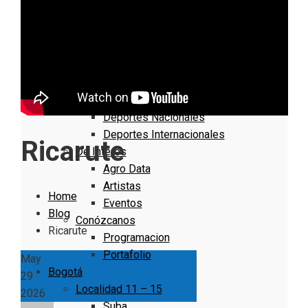
Nacionales
Bogotá
Cundinamarca
Boyacá
Deportes
Deportes Locales
Deportes Nacionales
Deportes Internacionales
Ricarute
De Interés
Agro Data
Artistas
Home
Eventos
Blog
Conózcanos
Ricarute
Programacion
Portafolio
May
Bogotá
29
Localidad 11 – 15
2026
Suba