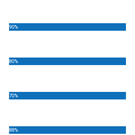
Noticias
90%
Deportes
80%
Locales
70%
Cundinamarca
88%