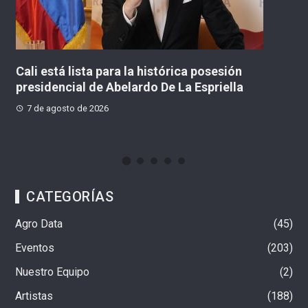
Cali está lista para la histórica posesión
Cu
presidencial de Abelardo De La Espriella
te
7 de agosto de 2026
7
CATEGORÍAS
Agro Data
45
Eventos
203
Nuestro Equipo
2
Artistas
188