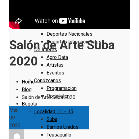
Cundinamarca
Boyacá
Deportes
Deportes Locales
Deportes Nacionales
Salón de Arte Suba
Deportes Internacionales
De Interés
2020
Agro Data
Artistas
Eventos
Conózcanos
Home
Programacion
Blog
Portafolio
Salón de Arte Suba 2020
Bogotá
Mar
Localidad 11 – 15
09
Suba
2020
Barrios Unidos
Teusaquillo