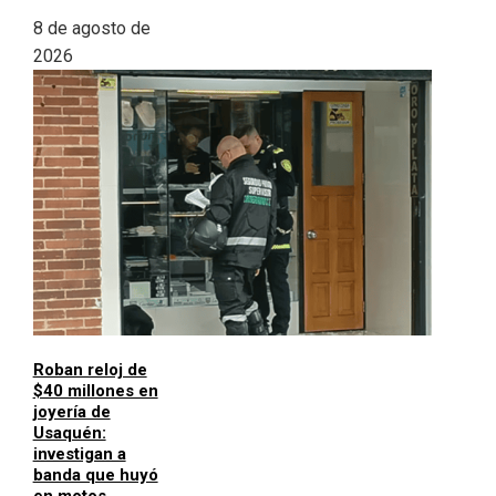
8 de agosto de
2026
Roban reloj de
$40 millones en
joyería de
Usaquén:
investigan a
banda que huyó
en motos