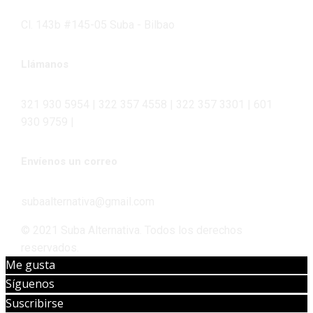
Cl. 143b #145-05 Suba - Bilbao
Llámanos
321 930 5954 | 322 357 4558 | 322 357 3301 | 601
930 9759 |
Envíenos un correo
subaalternativa@gmail.com
© 2021 Suba Alternativa. Todos los derechos
reservados.
Me gusta
Síguenos
Suscribirse