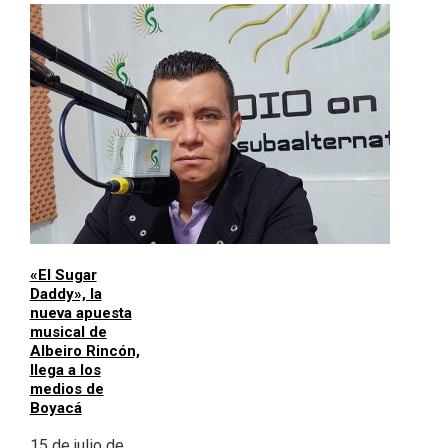
«El Sugar
Daddy», la
nueva apuesta
musical de
Albeiro Rincón,
llega a los
medios de
Boyacá
15 de julio de