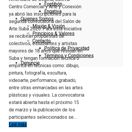
Fontibón
Centro Comercial y Arte y Conexión
Engativa
ya abrió las inscripciones para la
Quienes Somos
segunda convocatoria del Salón de
Misión & Visión
Arte Suba 2020. Para esta iniciativa
Principios & Valores
se recibirán propuestas de
Contacto
colectivos, estudiantes y artistas
Política de Privacidad
mayores de 18 años que residan en
Términos y Condiciones
Suba y tengan formación técnica o
Denuncie
empírica en técnicas como: dibujo,
pintura, fotografía, escultura,
videoarte, performance, grabado,
entre otras enmarcadas en las artes
plásticas y visuales. La convocatoria
estará abierta hasta el próximo 15
de marzo y la publicación de los
participantes seleccionados se…
Lee más