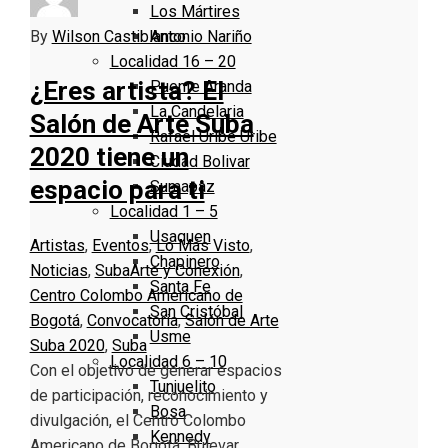
Los Mártires
By
Wilson Castiblanco
Antonio Nariño
Localidad 16 – 20
¿Eres artista? El
Puente Aranda
La Candelaria
Salón de Arte Suba
Rafael Uribe Uribe
2020 tiene un
Ciudad Bolivar
espacio para ti
Sumapaz
Localidad 1 – 5
Usaquen
Artistas
,
Eventos
,
Lo Más Visto
,
Chapinero
Noticias
,
Suba
Arte y Conexión
,
Santa Fe
Centro Colombo Americano de
San Cristóbal
Bogotá
,
Convocatoria
,
Salón de Arte
Usme
Suba 2020
,
Suba
Localidad 6 – 10
Con el objetivo de generar espacios
Tunjuelito
de participación, reconocimiento y
Bosa
divulgación, el Centro Colombo
Kennedy
Americano de Bogotá, Bulevar