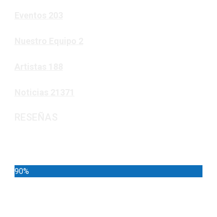
Eventos
203
Nuestro Equipo
2
Artistas
188
Noticias
21371
RESEÑAS
Noticias
90%
Deportes