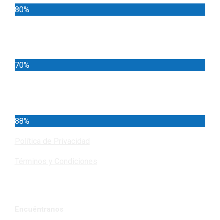
80%
Locales
70%
Cundinamarca
88%
Política de Privacidad
Términos y Condiciones
Encuéntranos