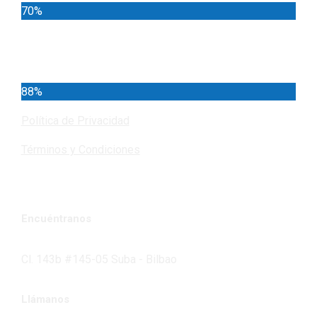
70%
Cundinamarca
88%
Política de Privacidad
Términos y Condiciones
Encuéntranos
Cl. 143b #145-05 Suba - Bilbao
Llámanos