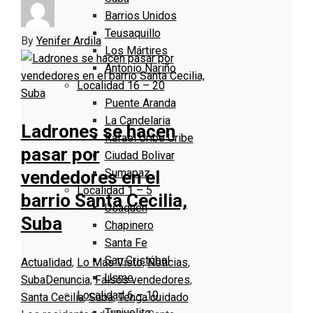
Barrios Unidos
Teusaquillo
By
Yenifer Ardila
Los Mártires
Antonio Nariño
Localidad 16 – 20
Puente Aranda
La Candelaria
Ladrones se hacen
Rafael Uribe Uribe
pasar por
Ciudad Bolivar
Sumapaz
vendedores en el
Localidad 1 – 5
barrio Santa Cecilia,
Usaquen
Suba
Chapinero
Santa Fe
San Cristóbal
Actualidad
,
Lo Más Visto
,
Noticias
,
Usme
Suba
Denuncia
,
Falsos vendedores
,
Localidad 6 – 10
Santa Cecilia
,
Suba
,
Tenga cuidado
Tunjuelito