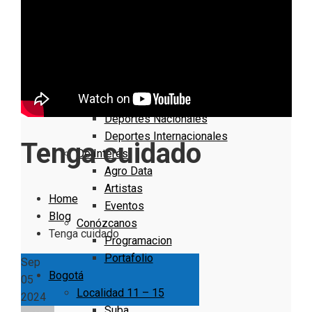
Nacionales
Bogotá
Cundinamarca
Boyacá
Deportes
Deportes Locales
Deportes Nacionales
Deportes Internacionales
Tenga cuidado
De Interés
Agro Data
Artistas
Home
Eventos
Blog
Conózcanos
Tenga cuidado
Programacion
Portafolio
Sep
Bogotá
05
Localidad 11 – 15
2024
Suba