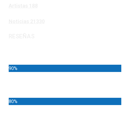
Artistas
188
Noticias
21330
RESEÑAS
Noticias
90%
Deportes
80%
Locales