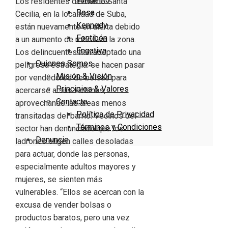
Los residentes del barrio Santa
Bosa
Cecilia, en la localidad de Suba,
Kennedy
están nuevamente en alerta debido
Fontibón
a un aumento de robos en la zona.
Engativa
Los delincuentes han adoptado una
Quienes Somos
peligrosa estrategia: se hacen pasar
Misión & Visión
por vendedores de bolsas para
Principios & Valores
acercarse a sus víctimas,
Contacto
aprovechando las áreas menos
Política de Privacidad
transitadas del barrio. Vecinos del
Términos y Condiciones
sector han denunciado que los
Denuncie
ladrones eligen calles desoladas
para actuar, donde las personas,
especialmente adultos mayores y
mujeres, se sienten más
vulnerables. “Ellos se acercan con la
excusa de vender bolsas o
productos baratos, pero una vez