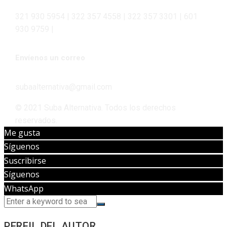
321 930 5954 | 322 357 4558 | 322 357 3301 | 601
930 9759 |
Envíenos un correo
subaalternativa@gmail.com
© 2021 Suba Alternativa. Todos los derechos
reservados.
Me gusta
Síguenos
Suscribirse
Síguenos
WhatsApp
PERFIL DEL AUTOR