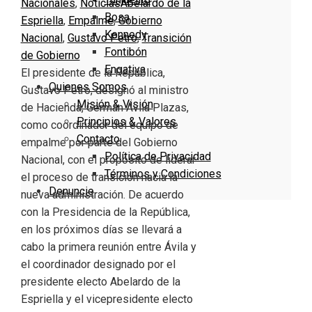
Nacionales
,
Noticias
Abelardo de la
Bosa
Espriella
,
Empalme
,
Gobierno
Kennedy
Nacional
,
Gustavo Petro
,
Transición
Fontibón
de Gobierno
Engativa
El presidente de la República,
Quienes Somos
Gustavo Petro, designó al ministro
Misión & Visión
de Hacienda, Germán Ávila Plazas,
Principios & Valores
como coordinador del equipo de
Contacto
empalme por parte del Gobierno
Política de Privacidad
Nacional, con el propósito de liderar
Términos y Condiciones
el proceso de transición hacia la
Denuncie
nueva administración. De acuerdo
con la Presidencia de la República,
en los próximos días se llevará a
cabo la primera reunión entre Ávila y
el coordinador designado por el
presidente electo Abelardo de la
Espriella y el vicepresidente electo