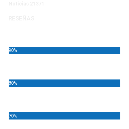
Noticias
21371
RESEÑAS
Noticias
90%
Deportes
80%
Locales
70%