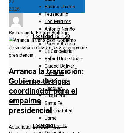
27
Barrios Unidos
2026
Teusaquillo
Los Mártires
Antonio Nariño
By
Fernanda Beltrán Buitrago
Localidad 16 – 20
Puente Aranda
La Candelaria
Rafael Uribe Uribe
Ciudad Bolivar
Arranca la transición:
Sumapaz
Gobierno designa
Localidad 1 – 5
Usaquen
coordinador para el
Chapinero
empalme
Santa Fe
presidencial
San Cristóbal
Usme
Localidad 6 – 10
Actualidad
,
Lo Más Visto
,
Tunjuelito