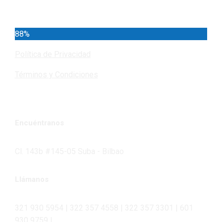
Cundinamarca
88%
Política de Privacidad
Términos y Condiciones
Encuéntranos
Cl. 143b #145-05 Suba - Bilbao
Llámanos
321 930 5954 | 322 357 4558 | 322 357 3301 | 601
930 9759 |