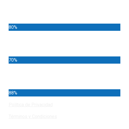
Deportes
80%
Locales
70%
Cundinamarca
88%
Política de Privacidad
Términos y Condiciones