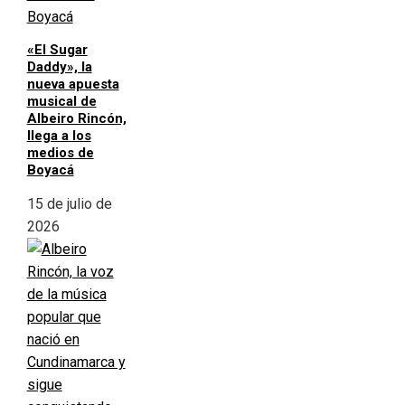
«El Sugar
Daddy», la
nueva apuesta
musical de
Albeiro Rincón,
llega a los
medios de
Boyacá
15 de julio de
2026