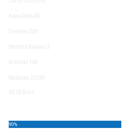
CATEGORÍAS
Agro Data
45
Eventos
203
Nuestro Equipo
2
Artistas
188
Noticias
21330
RESEÑAS
Noticias
90%