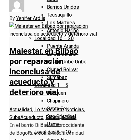
Barrios Unidos
Teusaquillo
By
Yenifer Ardila
Los Mártires
Antonio Nariño
Localidad 16 – 20
Puente Aranda
Malestar en Bilbao
La Candelaria
por reparación
Rafael Uribe Uribe
Ciudad Bolivar
inconclusa de
Sumapaz
acueducto y
Localidad 1 – 5
deterioro vial
Usaquen
Chapinero
Santa Fe
Actualidad
,
Lo Más Visto
,
Noticias
,
San Cristóbal
Suba
Acueducto
,
Bilbao
,
tuberia
Usme
En el barrio Bilbao, al noroccidente
Localidad 6 – 10
de Bogotá, crece la inconformidad
Tunjuelito