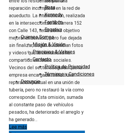
entre los residentes por una
Bosa
reparación incompleta en la red de
Kennedy
acueducto. La intervención, realizada
Fontibón
en la intersección de la Carrera 152
Engativa
con Calle 143, tenía como objetivo
Quienes Somos
mejorar el servicio, pero fue dejada
Misión & Visión
sin finalizar, según evidencian fotos
Principios & Valores
y videos que la comunidad ha
Contacto
compartido en redes sociales.
Política de Privacidad
Vecinos del sector aseguran que la
Términos y Condiciones
empresa encargada realizó una
Denuncie
reparación puntual en una unión de
tubería, pero no restauró la vía como
corresponde. Esta omisión, sumada
al constante paso de vehículos
pesados, ha deteriorado el arreglo y
ha generado…
Lee más