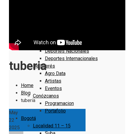
Nacionales
Bogotá
Cundinamarca
Boyacá
Deportes
Deportes Locales
Deportes Nacionales
Deportes Internacionales
tuberia
De Interés
Agro Data
Artistas
Home
Eventos
Blog
Conózcanos
tuberia
Programacion
Portafolio
May
Bogotá
22
Localidad 11 – 15
2025
Suba