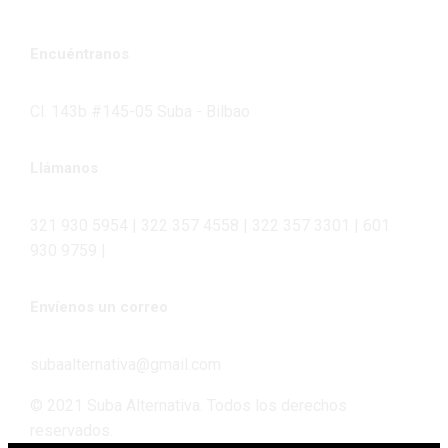
Encuéntranos
Cl. 143b #145-05 Suba - Bilbao
Llámanos
321 930 5954 | 322 357 4558 | 322 357 3301 | 601
930 9759 |
Envíenos un correo
subaalternativa@gmail.com
© 2021 Suba Alternativa. Todos los derechos
reservados.