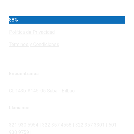
Cundinamarca
88%
Política de Privacidad
Términos y Condiciones
Encuéntranos
Cl. 143b #145-05 Suba - Bilbao
Llámanos
321 930 5954 | 322 357 4558 | 322 357 3301 | 601
930 9759 |