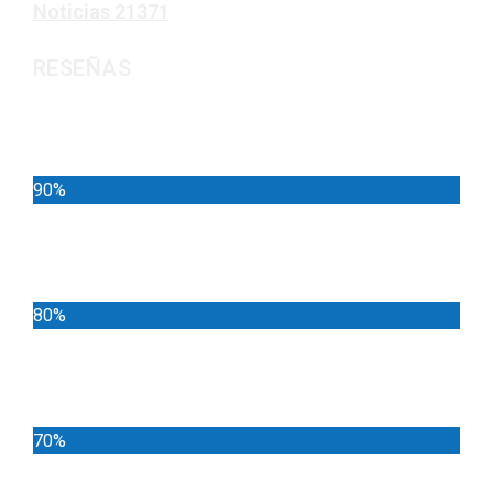
Noticias
21371
RESEÑAS
Noticias
90%
Deportes
80%
Locales
70%