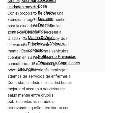
Mental
,
Secretaria de Salud
,
Bosa
unidades moviles
Kennedy
Con el propósito de ofrecer una
Fontibón
atención integral en salud mental
Engativa
para la ciudadanía en todas las
Quienes Somos
zonas de Bogotá, la Secretaría
Misión & Visión
Distrital de Salud entregó hoy dos
Principios & Valores
nuevas unidades móviles de salud
Contacto
mental. Estos modernos vehículos
Política de Privacidad
cuentan en su interior con
Términos y Condiciones
consultorios de medicina general,
Denuncie
odontología, psicología, tamizajes,
además de servicios de enfermería.
Con estas unidades, la ciudad busca
mejorar el acceso a servicios de
salud mental entre grupos
poblacionales vulnerables,
priorizando aquellos territorios con