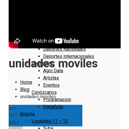
Nacionales
Bogotá
Cundinamarca
Boyacá
Deportes
Deportes Locales
Deportes Nacionales
Deportes Internacionales
unidades moviles
De Interés
Agro Data
Artistas
Home
Eventos
Blog
Conózcanos
unidades moviles
Programacion
Portafolio
Oct
Bogotá
10
Localidad 11 – 15
2022
Suba