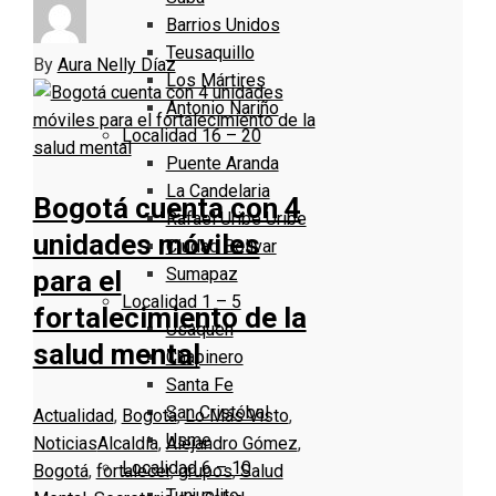
Barrios Unidos
Teusaquillo
By
Aura Nelly Díaz
Los Mártires
Antonio Nariño
Localidad 16 – 20
Puente Aranda
La Candelaria
Bogotá cuenta con 4
Rafael Uribe Uribe
unidades móviles
Ciudad Bolivar
Sumapaz
para el
Localidad 1 – 5
fortalecimiento de la
Usaquen
salud mental
Chapinero
Santa Fe
San Cristóbal
Actualidad
,
Bogotá
,
Lo Más Visto
,
Usme
Noticias
Alcaldía
,
Alejandro Gómez
,
Localidad 6 – 10
Bogotá
,
fortalecer
,
grupos
,
Salud
Tunjuelito