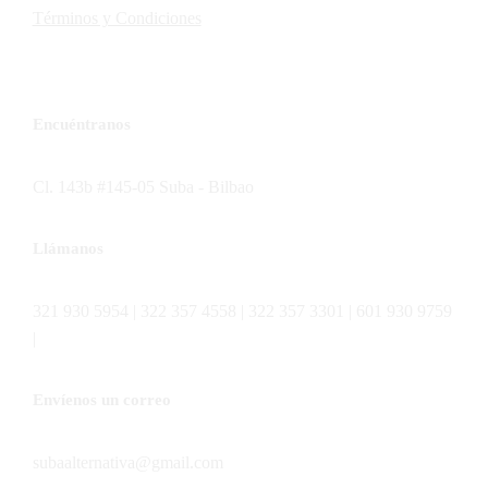
Términos y Condiciones
Encuéntranos
Cl. 143b #145-05 Suba - Bilbao
Llámanos
321 930 5954 | 322 357 4558 | 322 357 3301 | 601 930 9759
|
Envíenos un correo
subaalternativa@gmail.com