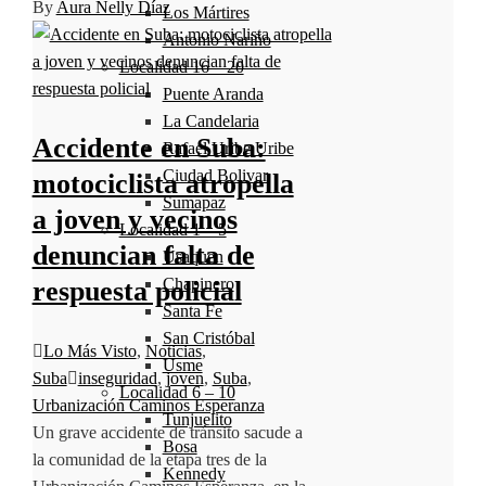
By
Aura Nelly Díaz
Los Mártires
Antonio Nariño
Localidad 16 – 20
Puente Aranda
La Candelaria
Accidente en Suba:
Rafael Uribe Uribe
Ciudad Bolivar
motociclista atropella
Sumapaz
a joven y vecinos
Localidad 1 – 5
denuncian falta de
Usaquen
Chapinero
respuesta policial
Santa Fe
San Cristóbal
Lo Más Visto
,
Noticias
,
Usme
Suba
inseguridad
,
joven
,
Suba
,
Localidad 6 – 10
Urbanización Caminos Esperanza
Tunjuelito
Un grave accidente de tránsito sacude a
Bosa
la comunidad de la etapa tres de la
Kennedy