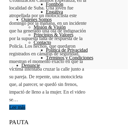
Urbanización Caminos Esperanza, en la
Fontibón
localidad de Suba. Una joven fue
Engativa
atropellada por un motociclista este
Quienes Somos
domingo por la mañana, en un incidente
Misión & Visión
que ha generado una ola de indignación
Principios & Valores
por la supuesta falta de respuesta de la
Contacto
Policía. Los hechos, que quedaron
Política de Privacidad
registrados en cámaras de seguridad,
Términos y Condiciones
muestran el momento exacto en que la
Denuncie
víctima intentaba cruzar la calle junto a
su pareja. De repente, una motocicleta
que, al parecer, se quedó sin frenos,
impactó de lleno a la mujer. En el video
se…
Lee más
PAUTA