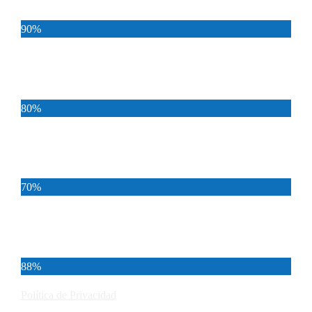
90%
Deportes
80%
Locales
70%
Cundinamarca
88%
Política de Privacidad