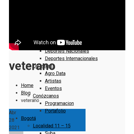
Nacionales
Bogotá
Cundinamarca
Boyacá
Deportes
Deportes Locales
Deportes Nacionales
Deportes Internacionales
veterano
De Interés
Agro Data
Artistas
Home
Eventos
Blog
Conózcanos
veterano
Programacion
Portafolio
Abr
Bogotá
28
Localidad 11 – 15
2021
Suba