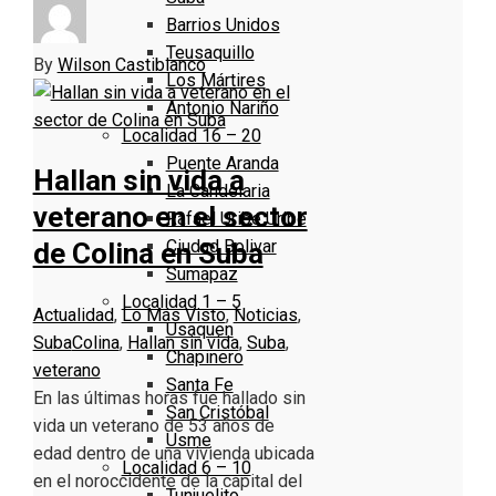
Barrios Unidos
Teusaquillo
By
Wilson Castiblanco
Los Mártires
Antonio Nariño
Localidad 16 – 20
Puente Aranda
Hallan sin vida a
La Candelaria
veterano en el sector
Rafael Uribe Uribe
Ciudad Bolivar
de Colina en Suba
Sumapaz
Localidad 1 – 5
Actualidad
,
Lo Más Visto
,
Noticias
,
Usaquen
Suba
Colina
,
Hallan sin vida
,
Suba
,
Chapinero
veterano
Santa Fe
En las últimas horas fue hallado sin
San Cristóbal
vida un veterano de 53 años de
Usme
edad dentro de una vivienda ubicada
Localidad 6 – 10
en el noroccidente de la capital del
Tunjuelito