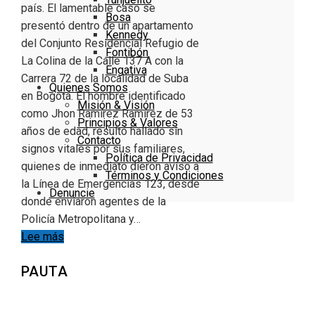
país. El lamentable caso se
Bosa
presentó dentro de un apartamento
Kennedy
del Conjunto Residencial Refugio de
Fontibón
La Colina de la Calle 137 A con la
Engativa
Carrera 72 de la localidad de Suba
Quienes Somos
en Bogotá. El hombre identificado
Misión & Visión
como Jhon Ramírez Ramírez de 53
Principios & Valores
años de edad, resultó hallado sin
Contacto
signos vitales por sus familiares,
Política de Privacidad
quienes de inmediato dieron aviso a
Términos y Condiciones
la Línea de Emergencias 123, desde
Denuncie
donde enviaron agentes de la
Policía Metropolitana y…
Lee más
PAUTA