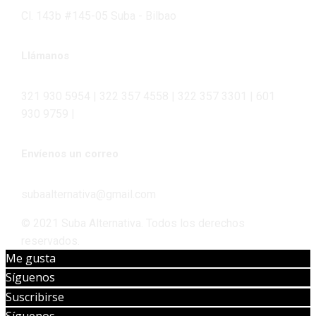
Cl. 143b #145-05 Suba - Bilbao
Llámanos
321 930 5954 | 322 357 4558 | 322 357 3301 | 601
930 9759 |
Envíenos un correo
subaalternativa@gmail.com
© 2021 Suba Alternativa. Todos los derechos
reservados.
Me gusta
Síguenos
Suscribirse