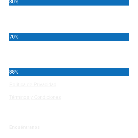
80%
Locales
70%
Cundinamarca
88%
Política de Privacidad
Términos y Condiciones
Encuéntranos