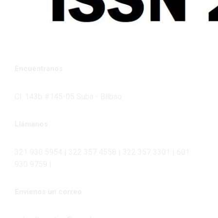
Encuéntranos
Cl. 143b #145-05 Suba - Bilbao
Llámanos
321 930 5954 | 322 357 4558 | 322 357 3301 | 601
930 9759 |
Envíenos un correo