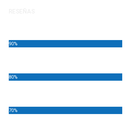
RESEÑAS
Noticias
90%
Deportes
80%
Locales
70%
Cundinamarca