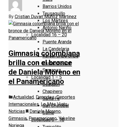
Barrios Unidos
Teusaquillo
By
Cristian Duvan Muñoz Martinez
Los Mártires
Antonio Nariño
Localidad 16 – 20
Puente Aranda
La Candelaria
Gimnasia colombiana
Rafael Uribe Uribe
brilla con el bronce
Ciudad Bolivar
Sumapaz
de Daniela Moreno en
Localidad 1 – 5
el Panamericano
Usaquen
Chapinero
Actualidad
,
Deportes
,
Deportes
Santa Fe
Internacionales
,
Lo Más Visto
,
San Cristóbal
Noticias
Daniela Moreno
,
Usme
Gimnasia
,
Panamericano
,
Yakeline
Localidad 6 – 10
Noriega
Tunjuelito