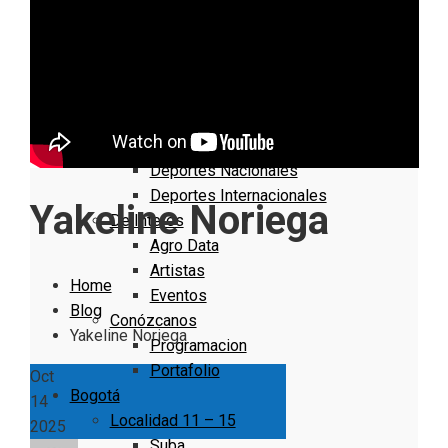
Nacionales
Bogotá
Cundinamarca
Boyacá
Deportes
Deportes Locales
Deportes Nacionales
Deportes Internacionales
Yakeline Noriega
De Interés
Agro Data
Artistas
Home
Eventos
Blog
Conózcanos
Yakeline Noriega
Programacion
Portafolio
Oct
Bogotá
14
Localidad 11 – 15
2025
Suba