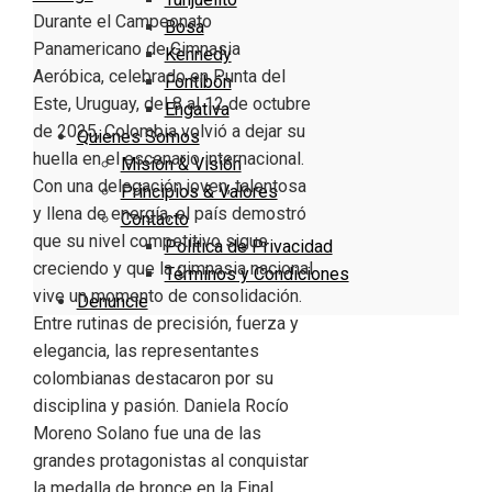
Durante el Campeonato
Bosa
Panamericano de Gimnasia
Kennedy
Aeróbica, celebrado en Punta del
Fontibón
Este, Uruguay, del 8 al 12 de octubre
Engativa
de 2025, Colombia volvió a dejar su
Quienes Somos
huella en el escenario internacional.
Misión & Visión
Con una delegación joven, talentosa
Principios & Valores
y llena de energía, el país demostró
Contacto
que su nivel competitivo sigue
Política de Privacidad
creciendo y que la gimnasia nacional
Términos y Condiciones
vive un momento de consolidación.
Denuncie
Entre rutinas de precisión, fuerza y
elegancia, las representantes
colombianas destacaron por su
disciplina y pasión. Daniela Rocío
Moreno Solano fue una de las
grandes protagonistas al conquistar
la medalla de bronce en la Final