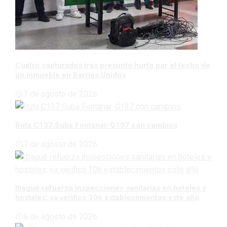
Cuatro capturados tras presunto hurto por el techo de
un inmueble en Barrios Unidos
7 de agosto de 2026
Ruta C137 Suba Fontanar-G137 con cambios
7 de agosto de 2026
Ibagué refuerza inspecciones sanitarias en hoteles y
hostales; ya verificó 106 establecimientos este año
6 de agosto de 2026