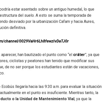
 podría estar asentado sobre un antiguo humedal, lo que
 estructura del suelo. A esto se suma la temporada de
siendo desviado por la urbanización Cafam y hacia Aures,
ción definitiva.
.com/channel/0029VaHr6Lh8fewzIvDaTJ0r
 aparecer, han bautizado el punto como “el
cráter
”, ya que
ores, ciclistas y peatones han tenido que modificar sus
ue, de no ser porque los estudiantes están de vacaciones,
co.
Ecobús llegaría hacia las 9:30 a.m. para evaluar la situación
actualmente en el punto es insuficiente. Mientras tanto, la
educto o la Unidad de Mantenimiento Vial
, ya que la