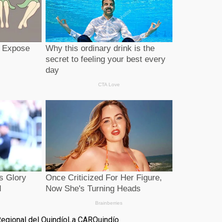
egional del Quindío
La CAR
Quindío