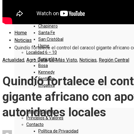
Sumapaz
Localidad 1 – 5
Usaquen
Chapinero
Home
Santa Fe
San Cristóbal
Noticias
Usme
Quindío fortalece el control del caracol gigante africano
Localidad 6 – 10
Tunjuelito
Actualidad
,
Agro Data
,
Lo Más Visto
,
Noticias
,
Región Central
Bosa
Kennedy
Quindío fortalece el cont
Fontibón
Engativa
gigante africano con apo
QUIENES SOMOS
autoridades locales
Misión & Visión
Principios & Valores
Contacto
Política de Privacidad