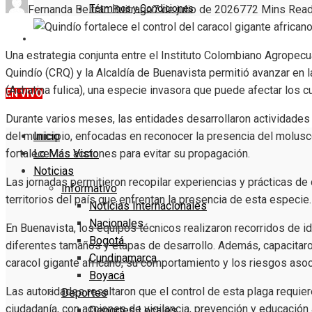
Términos y Condiciones
Fernanda Beltrán Buitrago
7 de julio de 2026
77
2 Mins Rea
DENUNCIE
Una estrategia conjunta entre el Instituto Colombiano Agropecu
Quindío (CRQ) y la Alcaldía de Buenavista permitió avanzar en l
(Achatina fulica), una especie invasora que puede afectar los 
EN VIVO
Durante varios meses, las entidades desarrollaron actividade
Inicio
del municipio, enfocadas en reconocer la presencia del molus
Lo Más Visto
fortalecer las acciones para evitar su propagación.
Noticias
Las jornadas permitieron recopilar experiencias y prácticas de
Informativo
territorios del país que enfrentan la presencia de esta especie.
Noticias Internacionales
Nacionales
En Buenavista, los equipos técnicos realizaron recorridos de i
Bogotá
diferentes tamaños y etapas de desarrollo. Además, capacitaro
Cundinamarca
caracol gigante africano, su comportamiento y los riesgos aso
Boyacá
Las autoridades resaltaron que el control de esta plaga requier
Deportes
ciudadanía, con acciones de vigilancia, prevención y educación
Deportes Locales