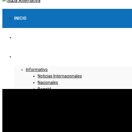
INICIO
LO MÁS VISTO
NOTICIAS
Informativo
Noticias Internacionales
Nacionales
Bogotá
Cundinamarca
Boyacá
Deportes
Deportes Locales
Deportes Nacionales
Deportes Internacionales