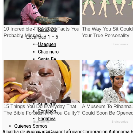
La Candelaria
Rafael Uribe Uribe
Ciudad Bolivar
Sumapaz
Localidad 1 – 5
Usaquen
Chapinero
Santa Fe
San Cristóbal
Usme
Localidad 6 – 10
Tunjuelito
Bosa
Kennedy
Fontibón
Engativa
Quienes Somos
Alcaldía de Buenavista
Caracol africano
Corporación Autónoma R