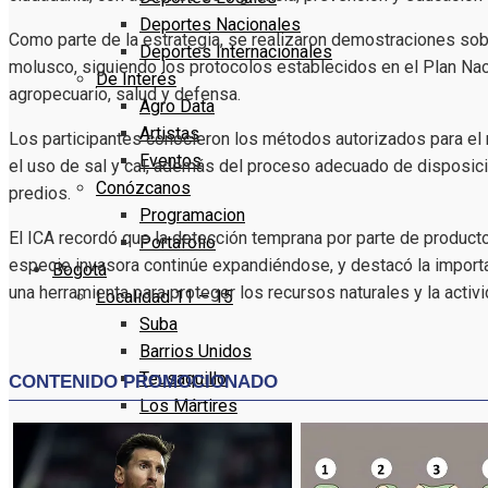
Deportes Nacionales
Como parte de la estrategia, se realizaron demostraciones sobr
Deportes Internacionales
molusco, siguiendo los protocolos establecidos en el Plan Naci
De Interés
agropecuario, salud y defensa.
Agro Data
Artistas
Los participantes conocieron los métodos autorizados para el m
Eventos
el uso de sal y cal, además del proceso adecuado de disposici
Conózcanos
predios.
Programacion
El ICA recordó que la detección temprana por parte de product
Portafolio
especie invasora continúe expandiéndose, y destacó la impor
Bogotá
una herramienta para proteger los recursos naturales y la activi
Localidad 11 – 15
Suba
Barrios Unidos
Teusaquillo
Los Mártires
Antonio Nariño
Localidad 16 – 20
Puente Aranda