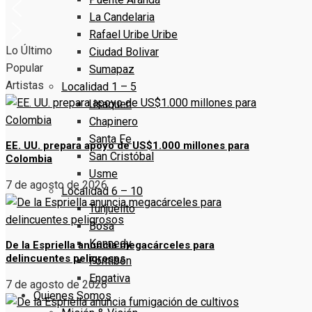
La Candelaria
Rafael Uribe Uribe
Lo Último
Ciudad Bolivar
Popular
Sumapaz
Artistas
Localidad 1 – 5
Usaquen
Chapinero
Santa Fe
EE. UU. prepara apoyo de US$1.000 millones para
San Cristóbal
Colombia
Usme
7 de agosto de 2026
Localidad 6 – 10
Tunjuelito
Bosa
Kennedy
De la Espriella anuncia megacárceles para
delincuentes peligrosos
Fontibón
Engativa
7 de agosto de 2026
Quienes Somos