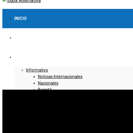
INICIO
LO MÁS VISTO
NOTICIAS
Informativo
Noticias Internacionales
Nacionales
Bogotá
Cundinamarca
Boyacá
Deportes
Deportes Locales
Deportes Nacionales
Deportes Internacionales