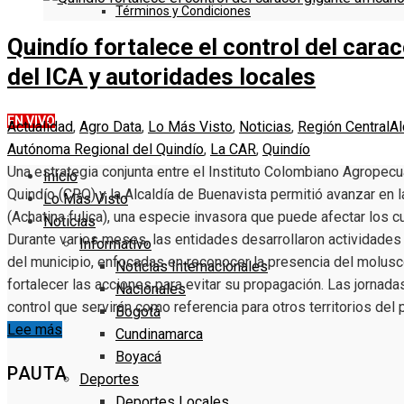
Términos y Condiciones
Quindío fortalece el control del cara
DENUNCIE
del ICA y autoridades locales
EN VIVO
Actualidad
,
Agro Data
,
Lo Más Visto
,
Noticias
,
Región Central
Al
Autónoma Regional del Quindío
,
La CAR
,
Quindío
Una estrategia conjunta entre el Instituto Colombiano Agropecu
Inicio
Quindío (CRQ) y la Alcaldía de Buenavista permitió avanzar en l
Lo Más Visto
(Achatina fulica), una especie invasora que puede afectar los 
Noticias
Durante varios meses, las entidades desarrollaron actividade
Informativo
del municipio, enfocadas en reconocer la presencia del molus
Noticias Internacionales
fortalecer las acciones para evitar su propagación. Las jornada
Nacionales
control que servirán como referencia para otros territorios del 
Bogotá
Lee más
Cundinamarca
Boyacá
PAUTA
Deportes
Deportes Locales