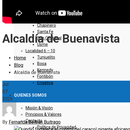
Sumapaz
Localidad 1 – 5
Usaquen
Chapinero
Santa Fe
Alcaldía de Buenavista
San Cristóbal
Usme
Localidad 6 – 10
Tunjuelito
Home
Bosa
Blog
Kennedy
Alcaldía de Buenavista
Fontibón
Engativa
Jul
07
QUIENES SOMOS
2026
Misión & Visión
Principios & Valores
Contacto
By
Fernanda Beltrán Buitrago
Política de Privacidad