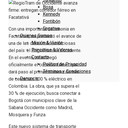
Bosa
Kennedy
Fontibón
Engativa
Con una importante ceremonia en
Quienes Somos
Facatativá, se presentó el avance de
Misión & Visión
una de las obras más ambiciosas
Principios & Valores
del país: el RegioTram de Occidente.
Contacto
En el evento, se entregó
Política de Privacidad
oficialmente el corredor férreo que
Términos y Condiciones
dará paso al primer sistema de tren
Denuncie
de cercanías 100 % eléctrico en
Colombia. La obra, que ya supera el
30 % de ejecución, busca conectar a
Bogotá con municipios clave de la
Sabana Occidente como Madrid,
Mosquera y Funza.
Este nuevo sistema de transporte