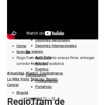
Nacionales
Bogotá
Cundinamarca
Boyacá
Deportes
Deportes Locales
Deportes Nacionales
Deportes Internacionales
Home
De Interés
Noticias
Agro Data
RegioTram de Occidente avanza firme: entregan
Artistas
corredor férreo en Facatativá
Eventos
Actualidad
,
Aliados
,
Cundinamarca
,
Conózcanos
Lo Más Visto
,
Noticias
,
Región
Programacion
Central
Portafolio
Bogotá
RegioTram de
Localidad 11 – 15
Suba