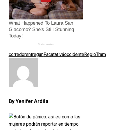
corredor
entregan
Facatativá
occidente
RegioTram
By Yenifer Ardila