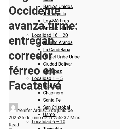
Barrios Unidos
Occidente
Teusaquillo
Los Mártires
avanza firme:
Antonio Nariño
Localidad 16 – 20
entregan
Puente Aranda
La Candelaria
corredor
Rafael Uribe Uribe
Ciudad Bolivar
férreo en
Sumapaz
Localidad 1 – 5
Facatativá
Usaquen
Chapinero
Santa Fe
San Cristóbal
Yenifer Ardila
25 de junio de
Usme
2025
25 de junio de 2025
533
2 Mins
Localidad 6 – 10
Read
Tunjuelito