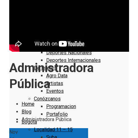
Nacionales
Bogotá
Cundinamarca
Boyacá
Deportes
Deportes Locales
Deportes Nacionales
Deportes Internacionales
Administradora
De Interés
Agro Data
Pública
Artistas
Eventos
Conózcanos
Home
Programacion
Blog
Portafolio
Administradora Pública
Bogotá
Localidad 11 – 15
Nov
Suba