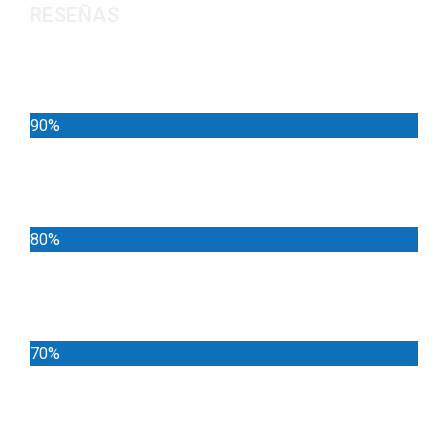
RESEÑAS
Noticias
90%
Deportes
80%
Locales
70%
Cundinamarca