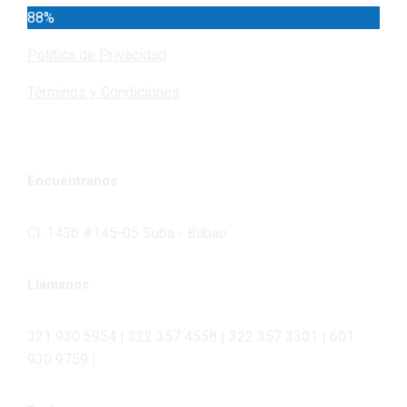
88%
Política de Privacidad
Términos y Condiciones
Encuéntranos
Cl. 143b #145-05 Suba - Bilbao
Llámanos
321 930 5954 | 322 357 4558 | 322 357 3301 | 601
930 9759 |