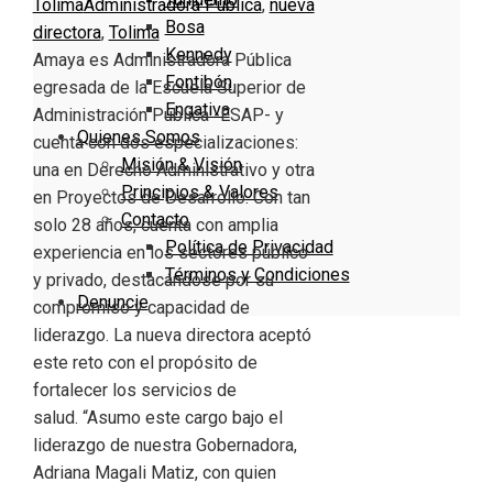
Tolima
Administradora Pública
,
nueva
Bosa
directora
,
Tolima
Kennedy
Amaya es Administradora Pública
Fontibón
egresada de la Escuela Superior de
Engativa
Administración Pública -ESAP- y
Quienes Somos
cuenta con dos especializaciones:
Misión & Visión
una en Derecho Administrativo y otra
Principios & Valores
en Proyectos de Desarrollo. Con tan
Contacto
solo 28 años, cuenta con amplia
Política de Privacidad
experiencia en los sectores público
Términos y Condiciones
y privado, destacándose por su
Denuncie
compromiso y capacidad de
liderazgo. La nueva directora aceptó
este reto con el propósito de
fortalecer los servicios de
salud. “Asumo este cargo bajo el
liderazgo de nuestra Gobernadora,
Adriana Magali Matiz, con quien