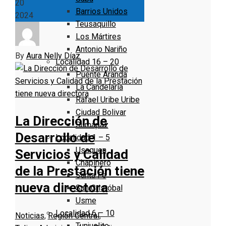
20
Barrios Unidos
2024
Teusaquillo
Los Mártires
Antonio Nariño
By
Aura Nelly Díaz
Localidad 16 – 20
Puente Aranda
La Candelaria
Rafael Uribe Uribe
Ciudad Bolivar
La Dirección de
Sumapaz
Desarrollo de
Localidad 1 – 5
Usaquen
Servicios y Calidad
Chapinero
de la Prestación tiene
Santa Fe
nueva directora
San Cristóbal
Usme
Localidad 6 – 10
Noticias
,
Región Central
,
Tunjuelito