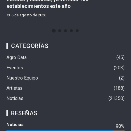
establecimientos este año
M
6 de agosto de 2026
CATEGORÍAS
Agro Data
45
Eventos
203
Nuestro Equipo
2
Artistas
188
Noticias
21350
RESEÑAS
Noticias
90%