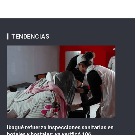
TENDENCIAS
Ibagué refuerza inspecciones sanitarias en
«N
hoteles y hostales; ya verificó 106
c