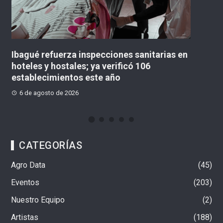
nitarias en
«No existe un contrato para la obra d
06
concejal lanzó advertencia sobre el
Multicampus
6 de agosto de 2026
CATEGORÍAS
Agro Data
45
Eventos
203
Nuestro Equipo
2
Artistas
188