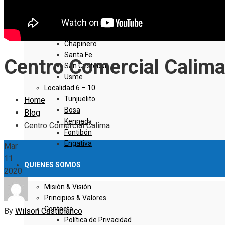
Sumapaz
Localidad 1 – 5
Usaquen
Chapinero
Santa Fe
Centro Comercial Calim
San Cristóbal
Usme
Localidad 6 – 10
Tunjuelito
Home
Bosa
Blog
Kennedy
Centro Comercial Calima
Fontibón
Engativa
Mar
11
QUIENES SOMOS
2020
Misión & Visión
Principios & Valores
Contacto
By
Wilson Castiblanco
Política de Privacidad