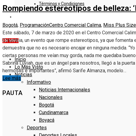
Términos y Condiciones
Rompiendo estereotipos de belleza: ‘
DENUNCIE
Bogotá
,
Programación
Centro Comercial Calima
,
Miss Plus Siz
Este sábado, 7 de marzo de 2020 en el Centro Comercial Calima
Colombia, un evento que rompe estereotipos, ya que fomenta e
EN VIVO
demuestra que no es necesario encajar en ninguna medida. “Yo 
ciertas personas me veían muy gorda, nada me quedaba bueno y 
Inicio
Sabrina Luviah, que es un ángel para nosotros, llegó a la pue
Lo Más Visto
hermosas e importantes”, afirmó Sarife Almanza, modelo…
Noticias
Lee más
Informativo
Noticias Internacionales
PAUTA
Nacionales
Bogotá
Cundinamarca
Boyacá
Deportes
Deportes Locales