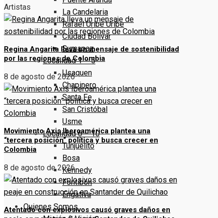
Artistas
La Candelaria
Rafael Uribe Uribe
Ciudad Bolivar
Sumapaz
Regina Angarita lleva un mensaje de sostenibilidad
por las regiones de Colombia
Localidad 1 – 5
Usaquen
8 de agosto de 2026
Chapinero
Santa Fe
San Cristóbal
Usme
Movimiento Axis Iberoamérica plantea una
Localidad 6 – 10
“tercera posición” política y busca crecer en
Tunjuelito
Colombia
Bosa
8 de agosto de 2026
Kennedy
Fontibón
Engativa
Quienes Somos
Atentado con explosivos causó graves daños en