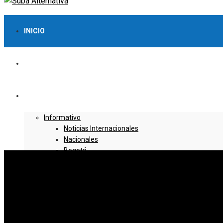
INICIO
LO MÁS VISTO
NOTICIAS
Informativo
Noticias Internacionales
Nacionales
Bogotá
Cundinamarca
Boyacá
Deportes
Deportes Locales
Deportes Nacionales
Deportes Internacionales