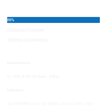
Cundinamarca
88%
Política de Privacidad
Términos y Condiciones
Encuéntranos
Cl. 143b #145-05 Suba - Bilbao
Llámanos
321 930 5954 | 322 357 4558 | 322 357 3301 | 601