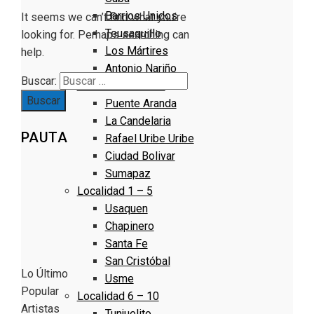
Barrios Unidos
It seems we can’t find what you’re
Teusaquillo
looking for. Perhaps searching can
Los Mártires
help.
Antonio Nariño
Buscar:
Localidad 16 – 20
Puente Aranda
La Candelaria
PAUTA
Rafael Uribe Uribe
Ciudad Bolivar
Sumapaz
Localidad 1 – 5
Usaquen
Chapinero
Santa Fe
San Cristóbal
Lo Último
Usme
Popular
Localidad 6 – 10
Artistas
Tunjuelito