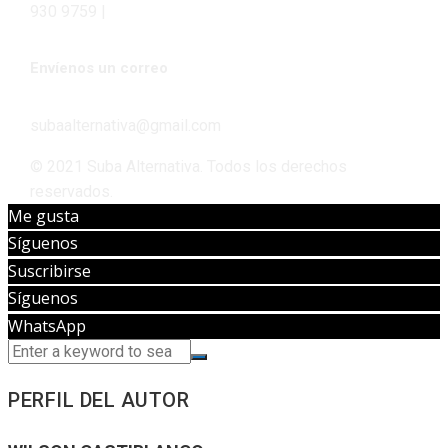
930 9759 |
Envíenos un correo
subaalternativa@gmail.com
© 2021 Suba Alternativa. Todos los derechos
reservados.
Me gusta
Síguenos
Suscribirse
Síguenos
WhatsApp
PERFIL DEL AUTOR