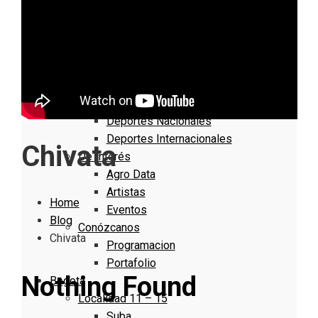
Nacionales
Bogotá
Cundinamarca
Boyacá
Deportes
Deportes Locales
Deportes Nacionales
Deportes Internacionales
Chivata
De Interés
Agro Data
Artistas
Home
Eventos
Blog
Conózcanos
Chivata
Programacion
Portafolio
Nothing Found
Bogotá
Localidad 11 – 15
Suba