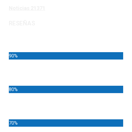
Noticias
21371
RESEÑAS
Noticias
90%
Deportes
80%
Locales
70%