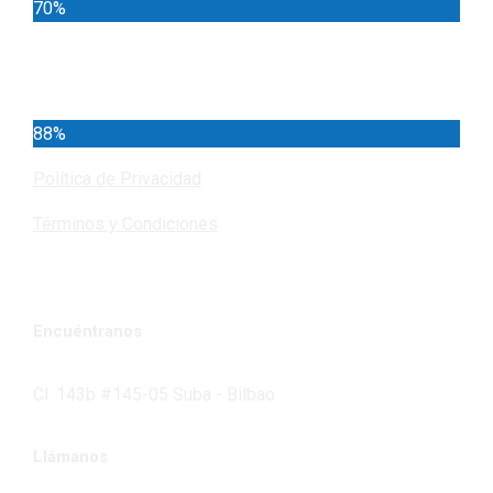
70%
Cundinamarca
88%
Política de Privacidad
Términos y Condiciones
Encuéntranos
Cl. 143b #145-05 Suba - Bilbao
Llámanos