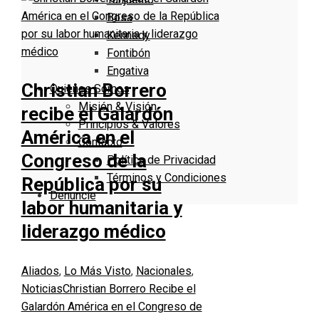
Bosa
Kennedy
Fontibón
Engativa
Christian Borrero
Quienes Somos
Misión & Visión
recibe el Galardón
Principios & Valores
América en el
Contacto
Congreso de la
Política de Privacidad
Términos y Condiciones
República por su
Denuncie
labor humanitaria y
liderazgo médico
Aliados
,
Lo Más Visto
,
Nacionales
,
Noticias
Christian Borrero Recibe el
Galardón América en el Congreso de