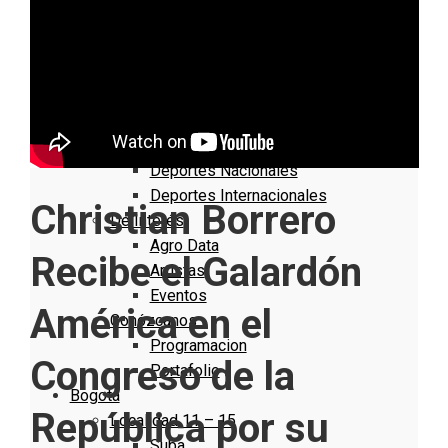
Nacionales
Bogotá
Cundinamarca
Boyacá
Deportes
Deportes Locales
Deportes Nacionales
Deportes Internacionales
Christian Borrero
De Interés
Agro Data
Recibe el Galardón
Artistas
Eventos
América en el
Conózcanos
Programacion
Congreso de la
Portafolio
Bogotá
República por su
Localidad 11 – 15
Suba