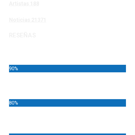
Artistas
188
Noticias
21371
RESEÑAS
Noticias
90%
Deportes
80%
Locales