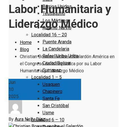
Labor Humanitaria y
Barrios Unidos
Teusaquillo
Liderazgo Médico
Los Mártires
Antonio Nariño
Localidad 16 – 20
Puente Aranda
Home
La Candelaria
Blog
Rafael Uribe Uribe
Christian Borrero Recibe el Galardón América en
Ciudad Bolivar
el Congreso de la República por su Labor
Sumapaz
Humanitaria y Liderazgo Médico
Localidad 1 – 5
Jun
Usaquen
10
Chapinero
2025
Santa Fe
San Cristóbal
Usme
By
Aura Nelly Díaz
Localidad 6 – 10
Tunjuelito