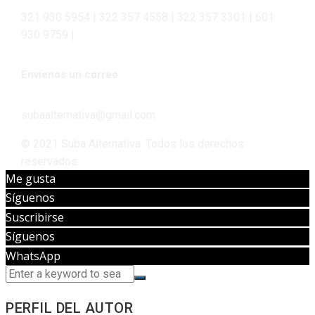
321 930 5954 | 322 357 4558 | 322 357 3301 | 601
930 9759 |
Envíenos un correo
subaalternativa@gmail.com
© 2021 Suba Alternativa. Todos los derechos
reservados.
Me gusta
Síguenos
Suscribirse
Síguenos
WhatsApp
PERFIL DEL AUTOR