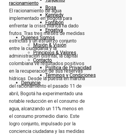
racionamiento
Bosa
El racionamiento de agua
Kennedy
implementado en Bogotá para
Fontibón
enfrentar la crisis hídrica ha dado
Engativa
frutos. Tras tres meses de medidas
Quienes Somos
estrictas y un esfuerzo conjunto
Misión & Visión
entre la ciudadanía y la
Principios & Valores
administración distrital, la capital
Contacto
colombiana ve resultados positivos
Política de Privacidad
en la recuperación de sus reservas
Términos y Condiciones
hídricas. Desde la puesta en marcha
Denuncie
del racionamiento el pasado 11 de
abril, Bogotá ha experimentado una
notable reducción en el consumo de
agua, alcanzando un 11% menos en
el consumo promedio diario. Este
logro conjunto, impulsado por la
conciencia ciudadana y las medidas