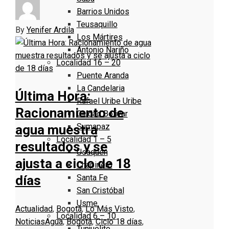
Barrios Unidos
Teusaquillo
By
Yenifer Ardila
Los Mártires
Antonio Nariño
Localidad 16 – 20
Puente Aranda
La Candelaria
Última Hora:
Rafael Uribe Uribe
Racionamiento de
Ciudad Bolivar
Sumapaz
agua muestra
Localidad 1 – 5
resultados y se
Usaquen
ajusta a ciclo de 18
Chapinero
Santa Fe
días
San Cristóbal
Usme
Actualidad
,
Bogotá
,
Lo Más Visto
,
Localidad 6 – 10
Noticias
Agua
,
Bogotá
,
Ciclo 18 días
,
Tunjuelito