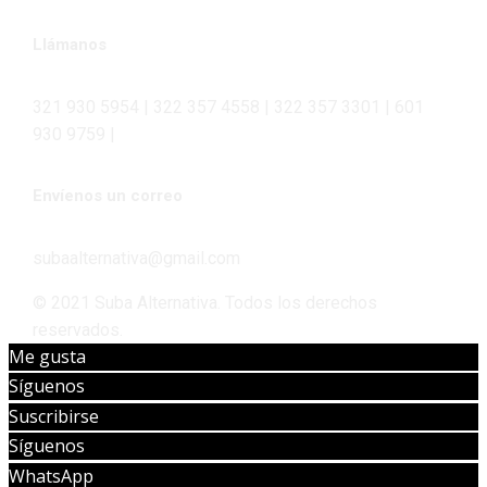
Llámanos
321 930 5954 | 322 357 4558 | 322 357 3301 | 601
930 9759 |
Envíenos un correo
subaalternativa@gmail.com
© 2021 Suba Alternativa. Todos los derechos
reservados.
Me gusta
Síguenos
Suscribirse
Síguenos
WhatsApp