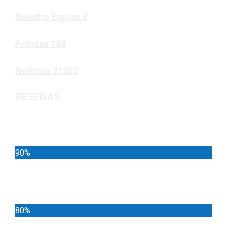
Nuestro Equipo
2
Artistas
188
Noticias
21353
RESEÑAS
Noticias
90%
Deportes
80%