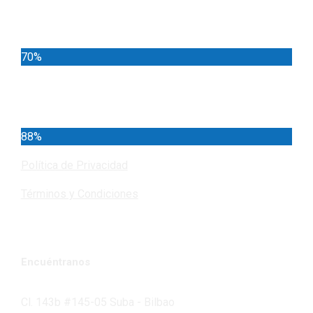
Locales
70%
Cundinamarca
88%
Política de Privacidad
Términos y Condiciones
Encuéntranos
Cl. 143b #145-05 Suba - Bilbao