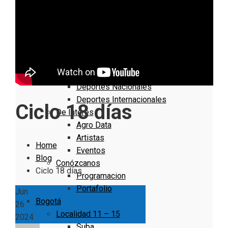
Nacionales
Bogotá
Cundinamarca
Boyacá
Deportes
Deportes Locales
Deportes Nacionales
Deportes Internacionales
Ciclo 18 días
De Interés
Agro Data
Artistas
Home
Eventos
Blog
Conózcanos
Ciclo 18 días
Programacion
Portafolio
Jun
Bogotá
26
Localidad 11 – 15
2024
Suba