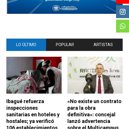
LO ÚLTIMO
POPULAR
ARTISTAS
Ibagué refuerza
«No existe un contrato
inspecciones
para la obra
sanitarias en hoteles y
definitiva»: concejal
hostales; ya verificó
lanzó advertencia
106 establecimientos
sobre el Multicampus