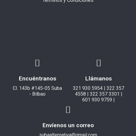
Términos y Condiciones
Encuéntranos
Llámanos
Cl. 143b #145-05 Suba
321 930 5954 | 322 357
- Bilbao
4558 | 322 357 3301 |
601 930 9759 |
Envíenos un correo
subaalternativa@gmail.com