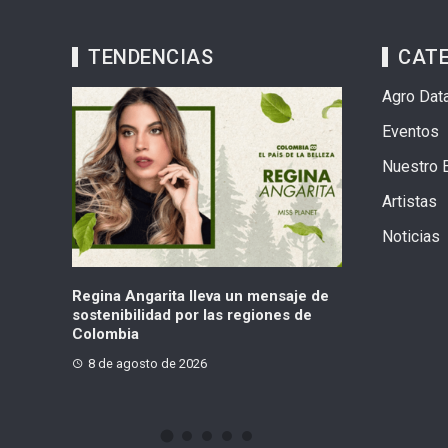
TENDENCIAS
CAT
Agro Dat
Eventos
Nuestro 
Artistas
Noticias
un mensaje de
Movimiento Axis Iberoamérica
Atentad
regiones de
plantea una “tercera posición” política
graves d
y busca crecer en Colombia
constru
Quilicha
8 de agosto de 2026
8 de ag