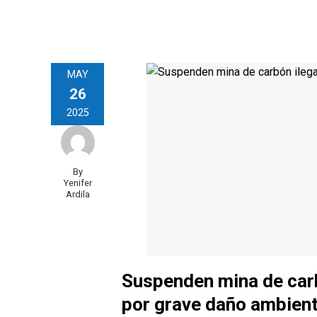
MAY
26
2025
By
Yenifer
Ardila
Suspenden mina de car
por grave daño ambient