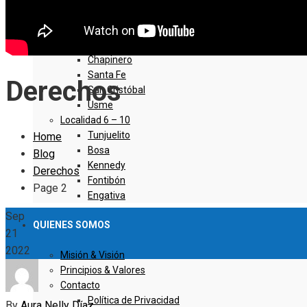
Sumapaz
Localidad 1 – 5
Usaquen
Chapinero
Santa Fe
Derechos
San Cristóbal
Usme
Localidad 6 – 10
Tunjuelito
Home
Bosa
Blog
Kennedy
Derechos
Fontibón
Page 2
Engativa
Sep
QUIENES SOMOS
21
2022
Misión & Visión
Principios & Valores
Contacto
Política de Privacidad
By
Aura Nelly Díaz