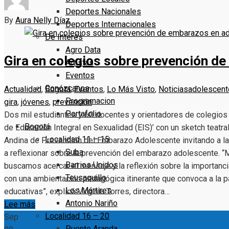
Deportes Nacionales
By
Aura Nelly Díaz
Deportes Internacionales
De Interés
Agro Data
Gira en colegios sobre prevención d
Artistas
Eventos
Conózcanos
Actualidad
,
Bogotá
,
Eventos
,
Lo Más Visto
,
Noticias
adolescent
Programacion
gira
,
jóvenes
,
prevención
Portafolio
Dos mil estudiantes y 60 docentes y orientadores de colegios pú
Bogotá
de Educación Integral en Sexualidad (EIS)’ con un sketch teat
Localidad 11 – 15
Andina de Prevención del Embarazo Adolescente invitando a la
Suba
a reflexionar sobre la prevención del embarazo adolescente. “
Barrios Unidos
buscamos acercar el mensaje y la reflexión sobre la importan
Teusaquillo
con una ambientación pedagógica itinerante que convoca a la p
Los Mártires
educativas”, explicó Virginia Torres, directora…
Antonio Nariño
Lee más
Localidad 16 – 20
Sep
Puente Aranda