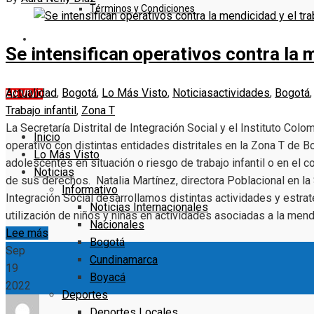
Términos y Condiciones
DENUNCIE
Se intensifican operativos contra la m
Actualidad
,
Bogotá
,
Lo Más Visto
,
Noticias
actividades
,
Bogotá
EN VIVO
Trabajo infantil
,
Zona T
La Secretaría Distrital de Integración Social y el Instituto Colo
Inicio
operativo con distintas entidades distritales en la Zona T de Bo
Lo Más Visto
adolescentes en situación o riesgo de trabajo infantil o en el 
Noticias
de sus derechos. Natalia Martínez, directora Poblacional en la
Informativo
Integración Social desarrollamos distintas actividades y estrateg
Noticias Internacionales
utilización de niños y niñas en actividades asociadas a la men
Nacionales
Lee más
Bogotá
Sep
Cundinamarca
19
Boyacá
2022
Deportes
Deportes Locales