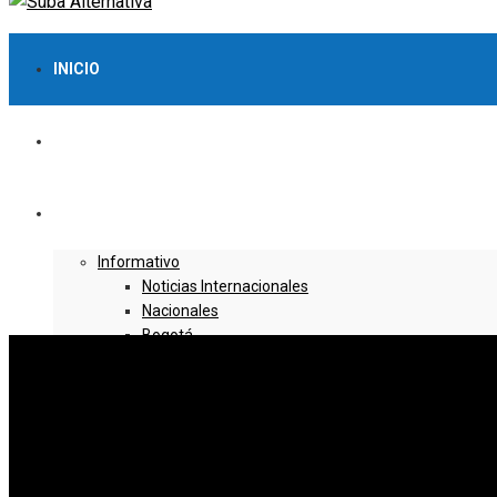
INICIO
LO MÁS VISTO
NOTICIAS
Informativo
Noticias Internacionales
Nacionales
Bogotá
Cundinamarca
Boyacá
Deportes
Deportes Locales
Deportes Nacionales
Deportes Internacionales