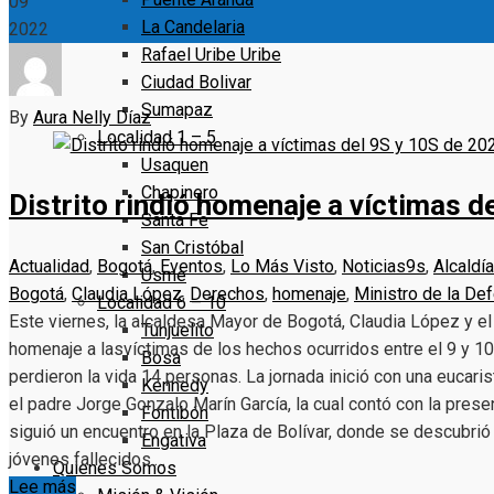
09
La Candelaria
2022
Rafael Uribe Uribe
Ciudad Bolivar
Sumapaz
By
Aura Nelly Díaz
Localidad 1 – 5
Usaquen
Chapinero
Distrito rindió homenaje a víctimas d
Santa Fe
San Cristóbal
Actualidad
,
Bogotá
,
Eventos
,
Lo Más Visto
,
Noticias
9s
,
Alcaldí
Usme
Bogotá
,
Claudia López
,
Derechos
,
homenaje
,
Ministro de la De
Localidad 6 – 10
Este viernes, la alcaldesa Mayor de Bogotá, Claudia López y el
Tunjuelito
homenaje a lasvíctimas de los hechos ocurridos entre el 9 y 1
Bosa
perdieron la vida 14 personas. La jornada inició con una eucaris
Kennedy
el padre Jorge Gonzalo Marín García, la cual contó con la presen
Fontibón
siguió un encuentro en la Plaza de Bolívar, donde se descubrió 
Engativa
jóvenes fallecidos.…
Quienes Somos
Lee más