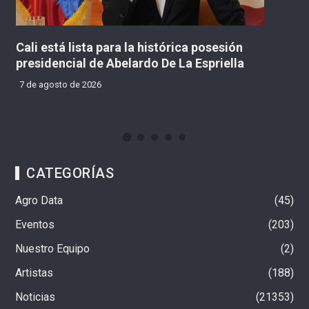
histórica posesión
Cuatro capturados tras pres
o De La Espriella
techo de un inmueble en Ba
7 de agosto de 2026
CATEGORÍAS
Agro Data
45
Eventos
203
Nuestro Equipo
2
Artistas
188
Noticias
21353