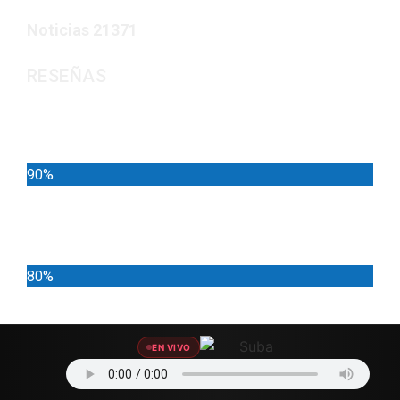
Noticias
21371
RESEÑAS
Noticias
90%
Deportes
80%
Locales
EN VIVO
70%