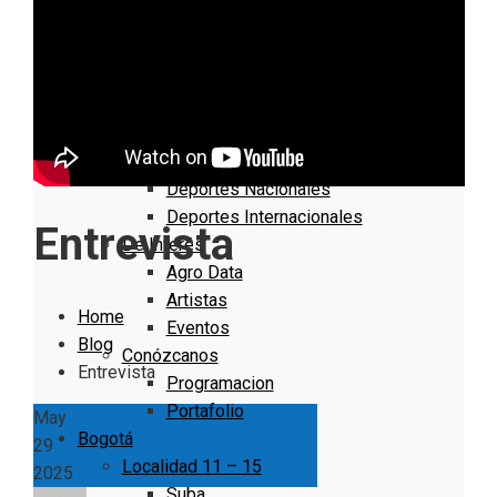
Nacionales
Bogotá
Cundinamarca
Boyacá
Deportes
Deportes Locales
Deportes Nacionales
Deportes Internacionales
Entrevista
De Interés
Agro Data
Artistas
Home
Eventos
Blog
Conózcanos
Entrevista
Programacion
Portafolio
May
Bogotá
29
Localidad 11 – 15
2025
Suba