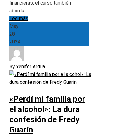
financieras, el curso también
aborda…
Lee más
May
28
2024
By
Yenifer Ardila
«Perdí mi familia por
el alcohol»: La dura
confesión de Fredy
Guarín