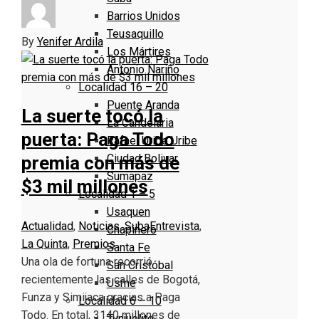
Barrios Unidos
Teusaquillo
By
Yenifer Ardila
Los Mártires
Antonio Nariño
Localidad 16 – 20
Puente Aranda
La suerte tocó la
La Candelaria
puerta: Paga Todo
Rafael Uribe Uribe
Ciudad Bolivar
premia con más de
Sumapaz
$3 mil millones
Localidad 1 – 5
Usaquen
Actualidad
,
Noticias
,
Suba
Entrevista
,
Chapinero
La Quinta
,
Premios
Santa Fe
Una ola de fortuna recorrió
San Cristóbal
recientemente las calles de Bogotá,
Usme
Funza y Simijaca gracias a Paga
Localidad 6 – 10
Todo. En total, 3140 millones de
Tunjuelito