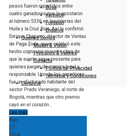
pesos fueron repartidos entre
Bosa
cuatro ganadores que le apostaron
Kennedy
al número 5336 en las loterías del
Fontibón
Huila y la Cruz Roja. Así lo confirmó
Engativa
Enrique Chaparro, director de Ventas
Quienes Somos
de Paga Todo, quien celebró este
Misión & Visión
hecho como una muestra clara de
Principios & Valores
que la suerte sigue presente para
Contacto
quienes juegan de manera legal y
Política de Privacidad
responsable. Uno de los ganadores
Términos y Condiciones
fue un afortunado habitante del
Denuncie
sector Prado Veraniego, al norte de
Bogotá, mientras que otro premio
cayó en el corazón…
Lee más
Ago
27
2024