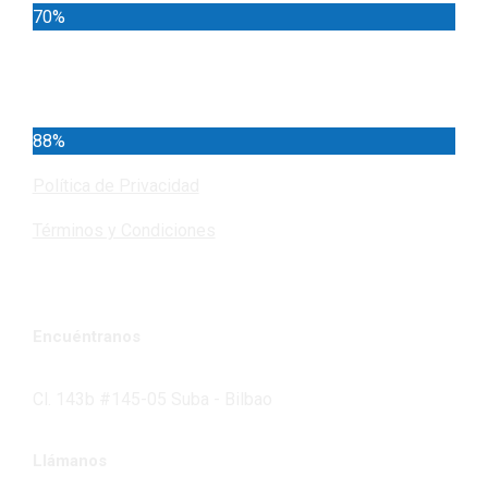
70%
Cundinamarca
88%
Política de Privacidad
Términos y Condiciones
Encuéntranos
Cl. 143b #145-05 Suba - Bilbao
Llámanos