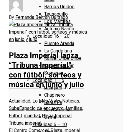
Barrios Unidos
Teusaquillo
By
Fernanda Beltrán Buitrago
Los Mártires
Antonio Nariño
Localidad 16 – 20
Puente Aranda
La Candelaria
Plaza Imperial lanza
Rafael Uribe Uribe
“Tribuna Imperial”
Ciudad Bolivar
Sumapaz
con fútbol, sorteos y
Localidad 1 – 5
música en junio y julio
Usaquen
Chapinero
Actualidad
,
Lo Más Visto
,
Noticias
,
Santa Fe
Suba
Espacio de encuentro
,
familias
,
San Cristóbal
Futbol
,
mundial
,
Plaza Imperial
,
Usme
Tribuna imperial
Localidad 6 – 10
El Centro Comercial Plaza Imperial
Tunjuelito