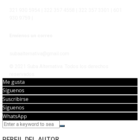
321 930 5954 | 322 357 4558 | 322 357 3301 | 601
930 9759 |
Envíenos un correo
subaalternativa@gmail.com
© 2021 Suba Alternativa. Todos los derechos
reservados.
Me gusta
Síguenos
Suscribirse
Síguenos
WhatsApp
PERFIL DEL AUTOR