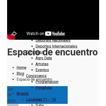
Nacionales
Bogotá
Cundinamarca
Boyacá
Deportes
Deportes Locales
Deportes Nacionales
Deportes Internacionales
Espacio de encuentro
De Interés
Agro Data
Artistas
Home
Eventos
Blog
Conózcanos
Espacio de encuentro
Programacion
Portafolio
Jun
Bogotá
09
Localidad 11 – 15
2026
Suba