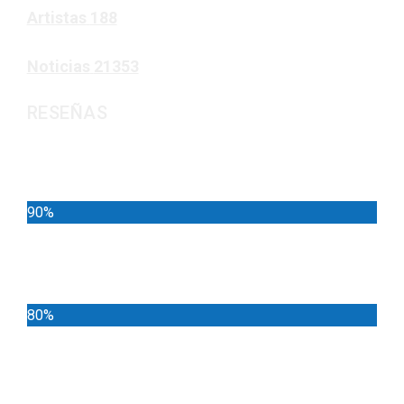
Artistas
188
Noticias
21353
RESEÑAS
Noticias
90%
Deportes
80%
Locales