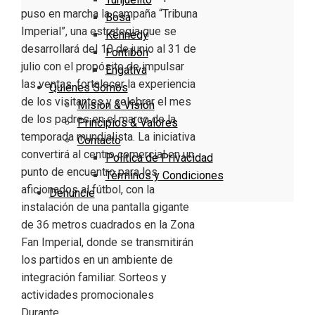
puso en marcha la campaña “Tribuna
Bosa
Imperial”, una estrategia que se
Kennedy
desarrollará del 10 de junio al 31 de
Fontibón
julio con el propósito de impulsar
Engativa
las ventas, fortalecer la experiencia
Quienes Somos
de los visitantes y celebrar el mes
Misión & Visión
de los padres en el marco de la
Principios & Valores
temporada mundialista. La iniciativa
Contacto
convertirá al centro comercial en un
Política de Privacidad
punto de encuentro para los
Términos y Condiciones
aficionados al fútbol, con la
Denuncie
instalación de una pantalla gigante
de 36 metros cuadrados en la Zona
Fan Imperial, donde se transmitirán
los partidos en un ambiente de
integración familiar. Sorteos y
actividades promocionales
Durante…