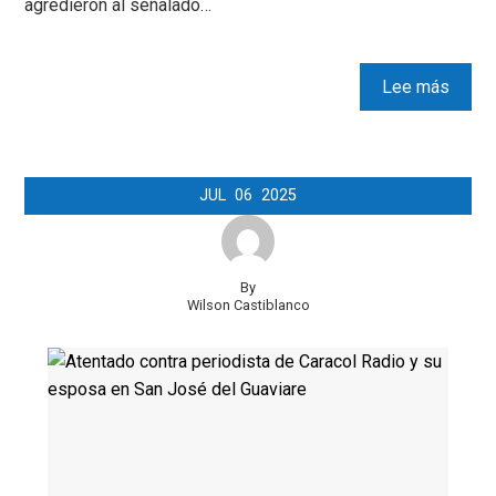
agredieron al señalado…
Lee más
JUL
06
2025
By
Wilson Castiblanco