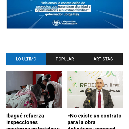
LO ÚLTIMO
POPULAR
ARTISTAS
Ibagué refuerza
«No existe un contrato
inspecciones
para la obra
sanitarias en hoteles y
definitiva»: concejal