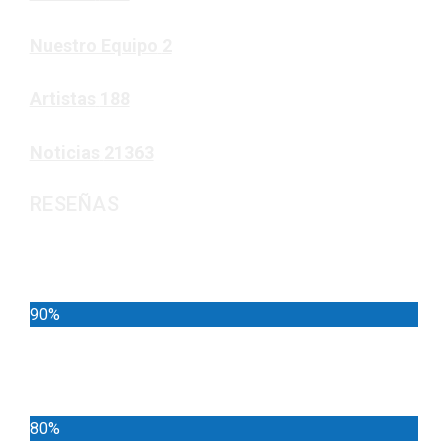
Nuestro Equipo
2
Artistas
188
Noticias
21363
RESEÑAS
Noticias
90%
Deportes
80%