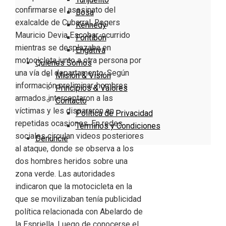
confirmarse el asesinato del
Bosa
exalcalde de Cubarral, Rogers
Kennedy
Mauricio Devia Escobar, ocurrido
Fontibón
mientras se desplazaba en
Engativa
motocicleta junto a otra persona por
Quienes Somos
una vía del departamento. Según
Misión & Visión
información preliminar, hombres
Principios & Valores
armados interceptaron a las
Contacto
víctimas y les dispararon en
Política de Privacidad
repetidas ocasiones. En redes
Términos y Condiciones
sociales circulan videos posteriores
Denuncie
al ataque, donde se observa a los
dos hombres heridos sobre una
zona verde. Las autoridades
indicaron que la motocicleta en la
que se movilizaban tenía publicidad
política relacionada con Abelardo de
la Espriella. Luego de conocerse el