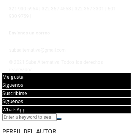
321 930 5954 | 322 357 4558 | 322 357 3301 | 601
930 9759 |
Envíenos un correo
subaalternativa@gmail.com
© 2021 Suba Alternativa. Todos los derechos
reservados.
Me gusta
Síguenos
Suscribirse
Síguenos
WhatsApp
PERFIL DEL AUTOR