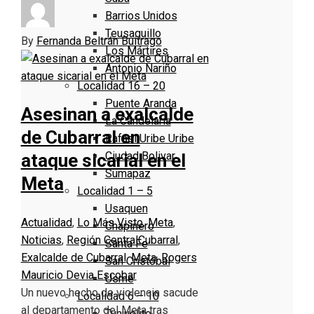
Barrios Unidos
Teusaquillo
By
Fernanda Beltrán Buitrago
Los Mártires
Antonio Nariño
Localidad 16 – 20
Puente Aranda
Asesinan a exalcalde
La Candelaria
de Cubarral en
Rafael Uribe Uribe
Ciudad Bolivar
ataque sicarial en el
Sumapaz
Meta
Localidad 1 – 5
Usaquen
Actualidad
,
Lo Más Visto
,
Meta
,
Chapinero
Noticias
,
Región Central
Cubarral
,
Santa Fe
Exalcalde de Cubarral
,
Meta
,
Rogers
San Cristóbal
Mauricio Devia Escobar
Usme
Un nuevo hecho de violencia sacude
Localidad 6 – 10
al departamento del Meta tras
Tunjuelito