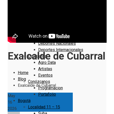
Nacionales
Bogotá
Cundinamarca
Boyacá
Deportes
Deportes Locales
Deportes Nacionales
Deportes Internacionales
Exalcalde de Cubarral
De Interés
Agro Data
Artistas
Home
Eventos
Blog
Conózcanos
Exalcalde de Cubarral
Programacion
Portafolio
May
Bogotá
16
Localidad 11 – 15
2026
Suba