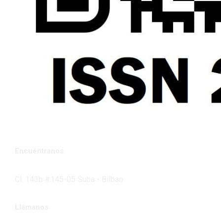
Encuéntranos
Cl. 143b #145-05 Suba - Bilbao
Llámanos