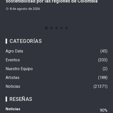
bia
“tercera posición” política y busca crecer en
Colombia
8 de agosto de 2026
CATEGORÍAS
Agro Data
45
Eventos
203
Nuestro Equipo
2
Artistas
188
Noticias
21371
RESEÑAS
Noticias
90%