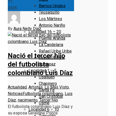
11
Barrios Unidos
2026
Teusaquillo
Los Mártires
Antonio Nariño
By
Aura Nelly Díaz
Localidad 16 – 20
Puente Aranda
La Candelaria
Rafael Uribe Uribe
Nació el tercer hijo
Ciudad Bolivar
del futbolista
Sumapaz
Localidad 1 – 5
colombiano Luis Díaz
Usaquen
Chapinero
Actualidad
,
Artistas
,
Lo Más Visto
,
Santa Fe
Noticias
Futbolista colombiano
,
Luis
San Cristóbal
Díaz
,
nacimiento
,
Tercer hijo
Usme
El futbolista colombiano Luis Díaz y
Localidad 6 – 10
su esposa Geraldine Ponce
Tunjuelito