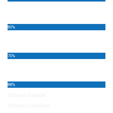
Deportes
80%
Locales
70%
Cundinamarca
88%
Política de Privacidad
Términos y Condiciones