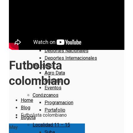
Nacionales
Bogotá
Cundinamarca
Boyacá
Deportes
Deportes Locales
Deportes Nacionales
Deportes Internacionales
Futbolista
De Interés
Agro Data
colombiano
Artistas
Eventos
Conózcanos
Home
Programacion
Blog
Portafolio
Futbolista colombiano
Bogotá
Localidad 11 – 15
May
Suba