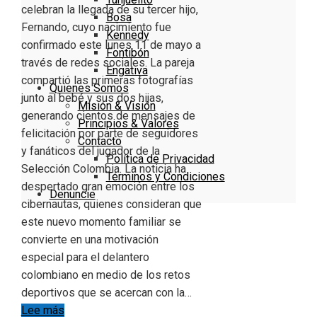
celebran la llegada de su tercer hijo,
Bosa
Fernando, cuyo nacimiento fue
Kennedy
confirmado este lunes 11 de mayo a
Fontibón
través de redes sociales. La pareja
Engativa
compartió las primeras fotografías
Quienes Somos
junto al bebé y sus dos hijas,
Misión & Visión
generando cientos de mensajes de
Principios & Valores
felicitación por parte de seguidores
Contacto
y fanáticos del jugador de la
Política de Privacidad
Selección Colombia. La noticia ha
Términos y Condiciones
despertado gran emoción entre los
Denuncie
cibernautas, quienes consideran que
este nuevo momento familiar se
convierte en una motivación
especial para el delantero
colombiano en medio de los retos
deportivos que se acercan con la…
Lee más