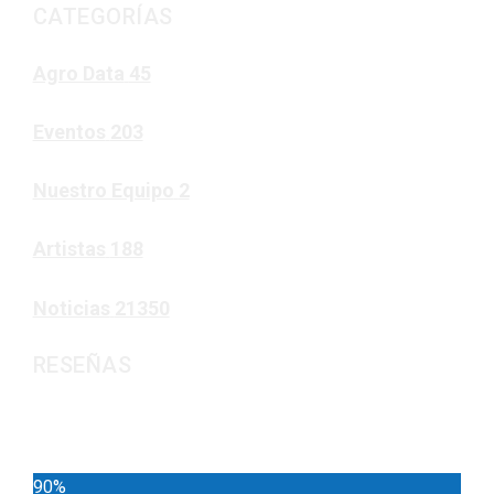
CATEGORÍAS
Agro Data
45
Eventos
203
Nuestro Equipo
2
Artistas
188
Noticias
21350
RESEÑAS
Noticias
90%