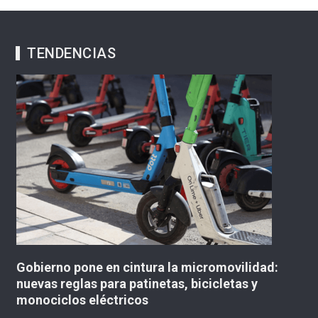
TENDENCIAS
Gobierno pone en cintura la micromovilidad:
Tum
nuevas reglas para patinetas, bicicletas y
con
monociclos eléctricos
6 