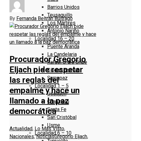
Barrios Unidos
Teusaquillo
By
Fernanda Beltrán Buitrago
Los Mártires
Antonio Nariño
Localidad 16 – 20
Puente Aranda
La Candelaria
Procurador Gregorio
Rafael Uribe Uribe
Eljach pide respetar
Ciudad Bolivar
Sumapaz
las reglas del
Localidad 1 – 5
empalme y hace un
Usaquen
llamado a la paz
Chapinero
Santa Fe
democrática
San Cristóbal
Usme
Actualidad
,
Lo Más Visto
,
Localidad 6 – 10
Nacionales
,
Noticias
Gregorio Eljach
,
Tunjuelito