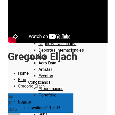
Nacionales
Bogotá
Cundinamarca
Boyacá
Deportes
Deportes Locales
Deportes Nacionales
Deportes Internacionales
Gregorio Eljach
De Interés
Agro Data
Artistas
Home
Eventos
Blog
Conózcanos
Gregorio Eljach
Programacion
Portafolio
Jul
Bogotá
09
Localidad 11 – 15
2026
Suba