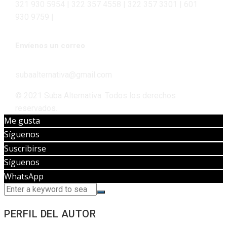
321 930 5954 | 322 357 4558 | 322 357 3301 | 601
930 9759 |
Envíenos un correo
subaalternativa@gmail.com
© 2021 Suba Alternativa. Todos los derechos
reservados.
Me gusta
Síguenos
Suscribirse
Síguenos
WhatsApp
PERFIL DEL AUTOR