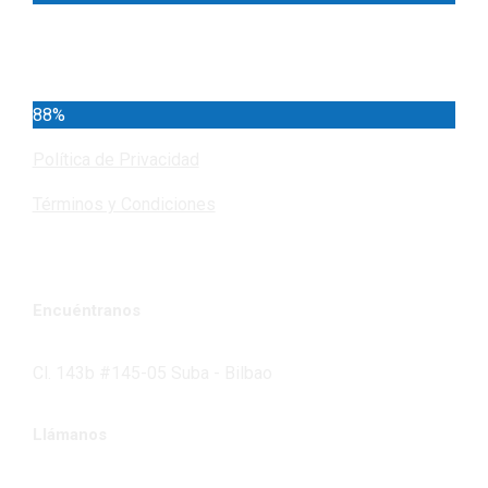
Cundinamarca
88%
Política de Privacidad
Términos y Condiciones
Encuéntranos
Cl. 143b #145-05 Suba - Bilbao
Llámanos