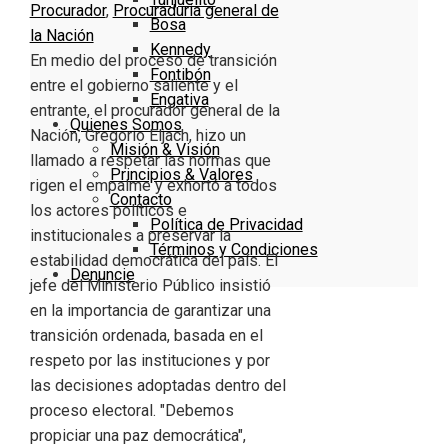
Procurador
,
Procuraduria general de
Bosa
la Nación
Kennedy
En medio del proceso de transición
Fontibón
entre el gobierno saliente y el
Engativa
entrante, el procurador general de la
Quienes Somos
Nación, Gregorio Eljach, hizo un
Misión & Visión
llamado a respetar las normas que
Principios & Valores
rigen el empalme y exhortó a todos
Contacto
los actores políticos e
Política de Privacidad
institucionales a preservar la
Términos y Condiciones
estabilidad democrática del país. El
Denuncie
jefe del Ministerio Público insistió
en la importancia de garantizar una
transición ordenada, basada en el
respeto por las instituciones y por
las decisiones adoptadas dentro del
proceso electoral. "Debemos
propiciar una paz democrática",