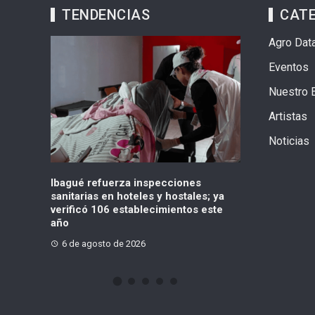
TENDENCIAS
CAT
Agro Dat
Eventos
Nuestro 
Artistas
Noticias
pecciones
«No existe un contrato para la obra
¿Qué p
 y hostales; ya
definitiva»: concejal lanzó
Suba?
cimientos este
advertencia sobre el Multicampus
incump
6 de agosto de 2026
6 de