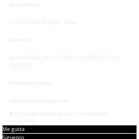
Encuéntranos
Cl. 143b #145-05 Suba - Bilbao
Llámanos
321 930 5954 | 322 357 4558 | 322 357 3301 | 601
930 9759 |
Envíenos un correo
subaalternativa@gmail.com
© 2021 Suba Alternativa. Todos los derechos
reservados.
Me gusta
Síguenos