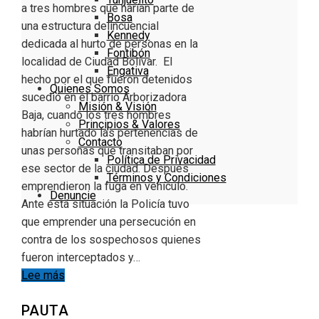
a tres hombres que harían parte de
Bosa
una estructura delincuencial
Kennedy
dedicada al hurto de personas en la
Fontibón
localidad de Ciudad Bolívar. El
Engativa
hecho por el que fueron detenidos
Quienes Somos
sucedió en el barrio Arborizadora
Misión & Visión
Baja, cuando los tres hombres
Principios & Valores
habrían hurtado las pertenencias de
Contacto
unas personas que transitaban por
Política de Privacidad
ese sector de la ciudad. Después
Términos y Condiciones
emprendieron la fuga en vehículo.
Denuncie
Ante está situación la Policía tuvo
que emprender una persecución en
contra de los sospechosos quienes
fueron interceptados y…
Lee más
PAUTA