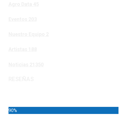
Agro Data
45
Eventos
203
Nuestro Equipo
2
Artistas
188
Noticias
21350
RESEÑAS
Noticias
90%
Deportes