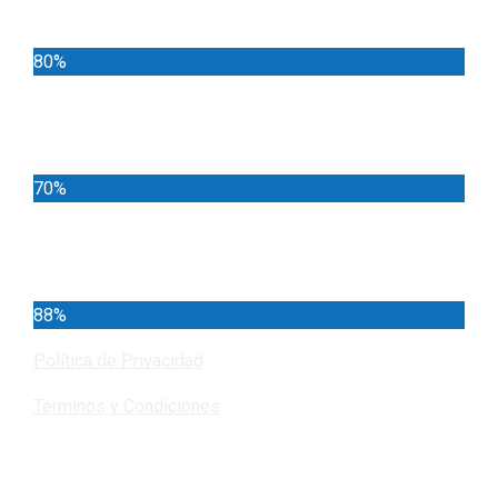
80%
Locales
70%
Cundinamarca
88%
Política de Privacidad
Términos y Condiciones