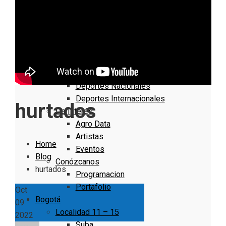
Nacionales
Bogotá
Cundinamarca
Boyacá
Deportes
Deportes Locales
Deportes Nacionales
Deportes Internacionales
hurtados
De Interés
Agro Data
Artistas
Home
Eventos
Blog
Conózcanos
hurtados
Programacion
Portafolio
Oct
Bogotá
09
Localidad 11 – 15
2022
Suba