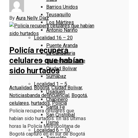
Barrios Unidos
Teusaquillo
By
Aura Nelly Díaz
Los Mártires
Antonio Nariño
Localidad 16 – 20
Puente Aranda
Policía recupera
La Candelaria
celulares que habían
Rafael Uribe Uribe
Ciudad Bolivar
sido hurtados
Sumapaz
Localidad 1 – 5
Actualidad
,
Bogotá
,
Ciudad Bolivar
,
Usaquen
Noticias
banda delincuencial
,
Bogotá
,
Chapinero
celulares
,
hurtados
,
Policía
Santa Fe
Policía recupera celulares que
San Cristóbal
habían sido hurtados. En las últimas
Usme
horas la Policía Metropolitana de
Localidad 6 – 10
Bogotá capturó en el sur de Bogotá
Tunjuelito