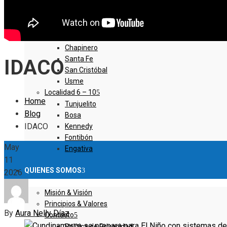
Ciudad Bolivar
Sumapaz
Localidad 1 – 5
Usaquen
Chapinero
Santa Fe
IDACO
San Cristóbal
Usme
Localidad 6 – 10
Home
Tunjuelito
Blog
Bosa
IDACO
Kennedy
Fontibón
May
Engativa
11
QUIENES SOMOS
2026
Misión & Visión
Principios & Valores
By
Aura Nelly Díaz
Contacto
Política de Privacidad