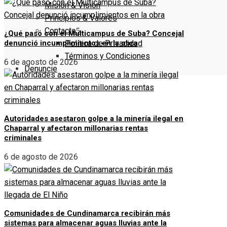
Misión & Visión
Principios & Valores
Contacto
¿Qué pasó con el Multicampus de Suba? Concejal
Política de Privacidad
denunció incumplimientos en la obra
Términos y Condiciones
6 de agosto de 2026
Denuncie
Autoridades asestaron golpe a la minería ilegal en
Chaparral y afectaron millonarias rentas
criminales
6 de agosto de 2026
Comunidades de Cundinamarca recibirán más
sistemas para almacenar aguas lluvias ante la