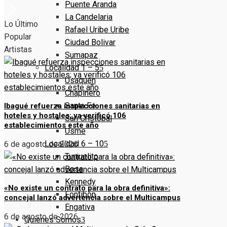
Puente Aranda
La Candelaria
Lo Último
Rafael Uribe Uribe
Popular
Ciudad Bolivar
Artistas
Sumapaz
Localidad 1 – 5
Usaquen
Chapinero
Santa Fe
Ibagué refuerza inspecciones sanitarias en
hoteles y hostales; ya verificó 106
San Cristóbal
establecimientos este año
Usme
Localidad 6 – 10
6 de agosto de 2026
Tunjuelito
Bosa
Kennedy
«No existe un contrato para la obra definitiva»:
Fontibón
concejal lanzó advertencia sobre el Multicampus
Engativa
6 de agosto de 2026
Quienes Somos