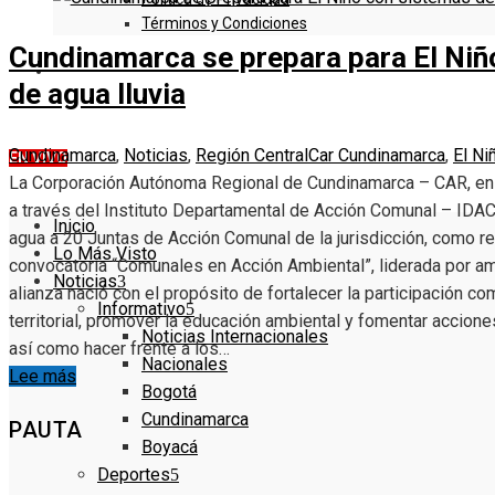
Términos y Condiciones
Cundinamarca se prepara para El Niñ
DENUNCIE
de agua lluvia
Cundinamarca
,
Noticias
,
Región Central
Car Cundinamarca
,
El Ni
EN VIVO
La Corporación Autónoma Regional de Cundinamarca – CAR, en a
a través del Instituto Departamental de Acción Comunal – IDAC
Inicio
agua a 20 Juntas de Acción Comunal de la jurisdicción, como r
Lo Más Visto
convocatoria “Comunales en Acción Ambiental”, liderada por a
Noticias
alianza nació con el propósito de fortalecer la participación 
Informativo
territorial, promover la educación ambiental y fomentar accione
Noticias Internacionales
así como hacer frente a los…
Nacionales
Lee más
Bogotá
Cundinamarca
PAUTA
Boyacá
Deportes