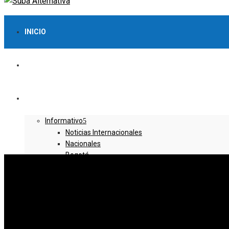
INICIO
LO MÁS VISTO
NOTICIAS
Informativo
Noticias Internacionales
Nacionales
Bogotá
Cundinamarca
Boyacá
Deportes
Deportes Locales
Deportes Nacionales
Deportes Internacionales