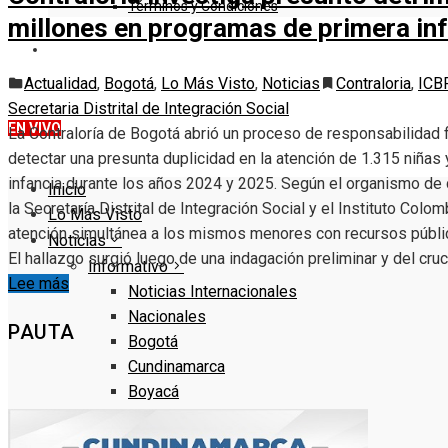
Términos y Condiciones
millones en programas de primera in
DENUNCIE
Actualidad
,
Bogotá
,
Lo Más Visto
,
Noticias
Contraloria
,
ICB
Secretaria Distrital de Integración Social
EN VIVO
La Contraloría de Bogotá abrió un proceso de responsabilidad 
detectar una presunta duplicidad en la atención de 1.315 niñas
infancia durante los años 2024 y 2025. Según el organismo de c
Inicio
la Secretaría Distrital de Integración Social y el Instituto Colo
Lo Más Visto
atención simultánea a los mismos menores con recursos público
Noticias
El hallazgo surgió luego de una indagación preliminar y del c
Informativo
Lee más
Noticias Internacionales
Nacionales
PAUTA
Bogotá
Cundinamarca
Boyacá
Deportes
Deportes Locales