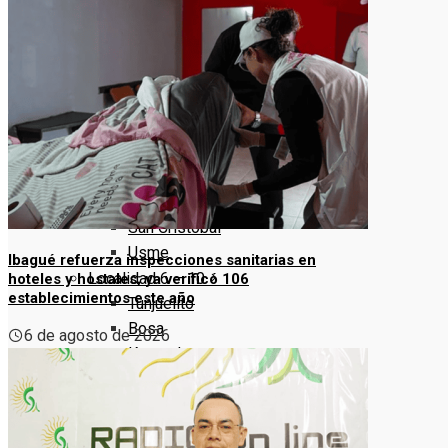
Puente Aranda
La Candelaria
Rafael Uribe Uribe
Ciudad Bolivar
Sumapaz
Localidad 1 – 5
Usaquen
Chapinero
Santa Fe
San Cristóbal
Usme
Ibagué refuerza inspecciones sanitarias en
Localidad 6 – 10
hoteles y hostales; ya verificó 106
establecimientos este año
Tunjuelito
Bosa
6 de agosto de 2026
Kennedy
Fontibón
Engativa
Quienes Somos