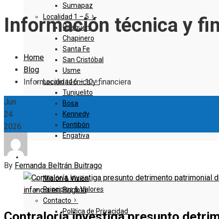
Sumapaz
Localidad 1 – 5
Información técnica y fi
Usaquen
Chapinero
Santa Fe
Home
San Cristóbal
Blog
Usme
Información técnica y financiera
Localidad 6 – 10
Tunjuelito
Jun
Bosa
24
Kennedy
Fontibón
2026
Engativa
QUIENES SOMOS
By
Fernanda Beltrán Buitrago
Misión & Visión
Principios & Valores
Contacto
Política de Privacidad
Contraloría investiga presunto detri