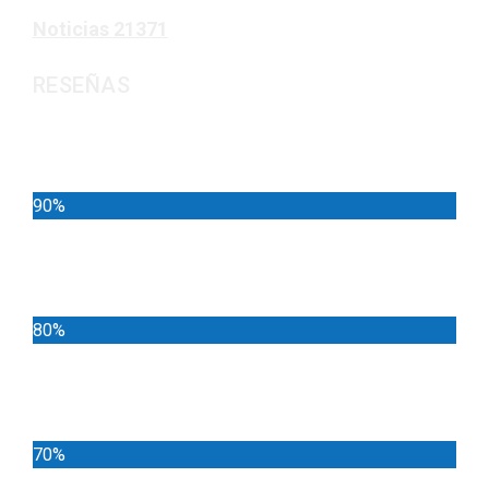
Noticias
21371
RESEÑAS
Noticias
90%
Deportes
80%
Locales
70%