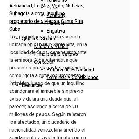
Actualidad
,
Lo Más Visto
,
Noticias
,
Bosa
Suba
gota a gota
,
Inquilino
,
Kennedy
propietario de vivienda
,
Santa Rita
,
Fontibón
Suba
Engativa
Los propietarios de una vivienda
Quienes Somos
ubicada en el barrio Santa Rita, en la
Misión & Visión
localidad de Suba, denunciaron ante
Principios & Valores
la emisora Suba Alternativa que
Contacto
presuntos prestamistas conocidos
Política de Privacidad
como "gota a gota" los amenazan e
Términos y Condiciones
intimidan, luego de que un inquilino
Denuncie
abandonara el inmueble sin previo
aviso y dejara una deuda que, al
parecer, asciende a cerca de 20
millones de pesos. Según relataron
los afectados, un ciudadano de
nacionalidad venezolana arrendó el
apartamento y vivió allí junto con su