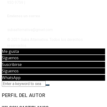
930 9759 |
Envíenos un correo
subaalternativa@gmail.com
© 2021 Suba Alternativa. Todos los derechos
reservados.
Me gusta
Síguenos
Suscribirse
Síguenos
WhatsApp
PERFIL DEL AUTOR