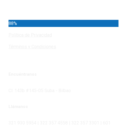
Cundinamarca
88%
Política de Privacidad
Términos y Condiciones
Encuéntranos
Cl. 143b #145-05 Suba - Bilbao
Llámanos
321 930 5954 | 322 357 4558 | 322 357 3301 | 601