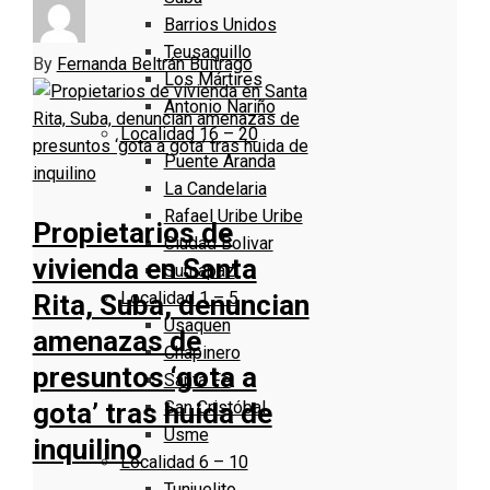
Barrios Unidos
Teusaquillo
By
Fernanda Beltrán Buitrago
Los Mártires
Antonio Nariño
Localidad 16 – 20
Puente Aranda
La Candelaria
Rafael Uribe Uribe
Propietarios de
Ciudad Bolivar
vivienda en Santa
Sumapaz
Localidad 1 – 5
Rita, Suba, denuncian
Usaquen
amenazas de
Chapinero
presuntos ‘gota a
Santa Fe
San Cristóbal
gota’ tras huida de
Usme
inquilino
Localidad 6 – 10
Tunjuelito