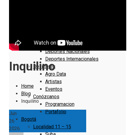
Nacionales
Bogotá
Cundinamarca
Boyacá
Deportes
Deportes Locales
Deportes Nacionales
Deportes Internacionales
Inquilino
De Interés
Agro Data
Artistas
Home
Eventos
Blog
Conózcanos
Inquilino
Programacion
Portafolio
Jun
Bogotá
26
Localidad 11 – 15
2026
Suba